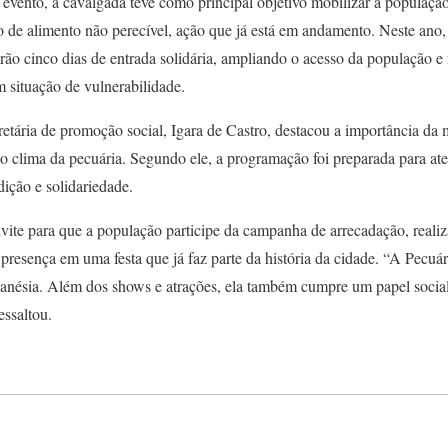
 evento, a cavalgada teve como principal objetivo mobilizar a população
o de alimento não perecível, ação que já está em andamento. Neste ano
ão cinco dias de entrada solidária, ampliando o acesso da população e 
m situação de vulnerabilidade.
etária de promoção social, Igara de Castro, destacou a importância da 
o clima da pecuária. Segundo ele, a programação foi preparada para ate
dição e solidariedade.
vite para que a população participe da campanha de arrecadação, realiz
 presença em uma festa que já faz parte da história da cidade. “A Pecu
anésia. Além dos shows e atrações, ela também cumpre um papel social
essaltou.