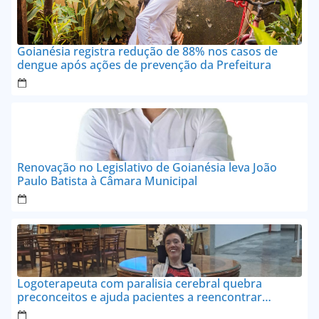
Goianésia registra redução de 88% nos casos de
dengue após ações de prevenção da Prefeitura
Renovação no Legislativo de Goianésia leva João
Paulo Batista à Câmara Municipal
Logoterapeuta com paralisia cerebral quebra
preconceitos e ajuda pacientes a reencontrar
propósito em Goianésia