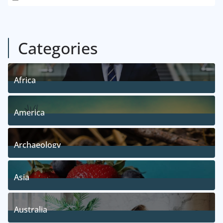
Categories
Africa
5
Posts
America
5
Posts
Archaeology
1
Posts
Asia
5
Posts
Australia