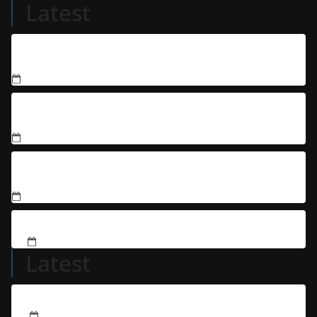
Latest
Condenados integrantes de organização criminosa
acusados de explodir caixas eletrônicos
Jovem é denunciado por matar três filhotes de
cachorro e usar sangue para ameaçar os donos, em
Aparecida de Goiânia
Justiça condena filho que humilhou e ameaçou mãe
idosa; da prisão à sentença condenatória foram
apenas 21 dias
PM apreende mais de 180 kg de drogas em Goiás
Latest
Dona Laura, a benzedeira mais famosa de Goiás