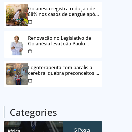
24 vezes sem juros
Goianésia registra redução de
88% nos casos de dengue após
ações de prevenção da
Prefeitura
Renovação no Legislativo de
Goianésia leva João Paulo
Batista à Câmara Municipal
Logoterapeuta com paralisia
cerebral quebra preconceitos e
ajuda pacientes a reencontrar
propósito em Goianésia
Categories
5
Posts
Africa