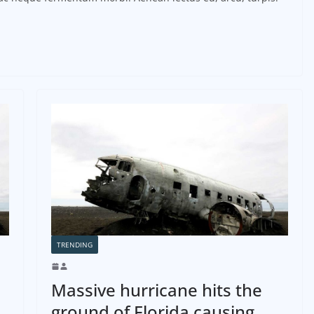
TRENDING
Massive hurricane hits the
ground of Florida causing