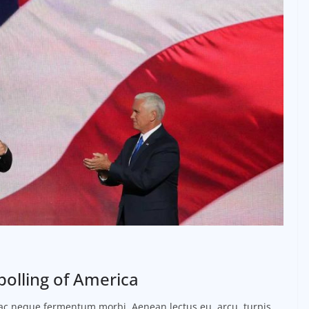
polling of America
o ac neque fermentum morbi. Aenean lectus eu, arcu, turpis.