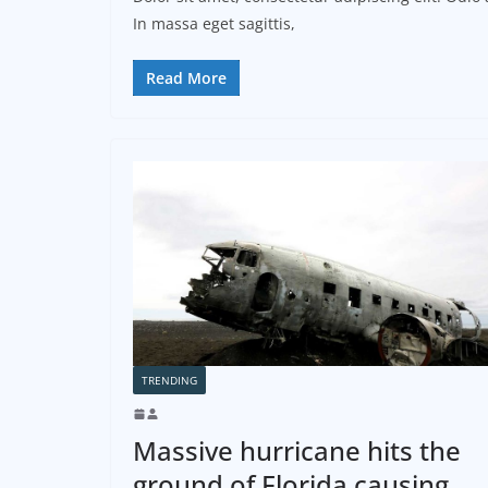
In massa eget sagittis,
Read More
TRENDING
Massive hurricane hits the
ground of Florida causing