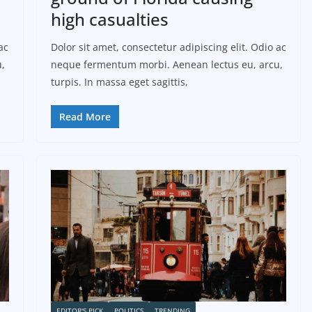
high casualties
ac
Dolor sit amet, consectetur adipiscing elit. Odio ac
,
neque fermentum morbi. Aenean lectus eu, arcu,
turpis. In massa eget sagittis,
Read More
EDITOR'S PICK
POLITICS
TRENDING