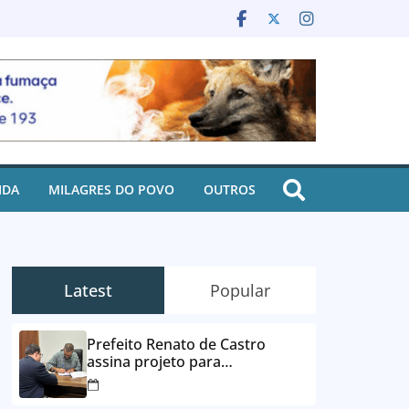
IDA
MILAGRES DO POVO
OUTROS
Latest
Popular
Prefeito Renato de Castro
assina projeto para
desbloqueio de contas e
parcelamento de dívidas em até