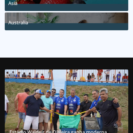
Asia
5
Posts
Australia
5
Posts
Estádio Waldeir de Oliveira ganha moderna