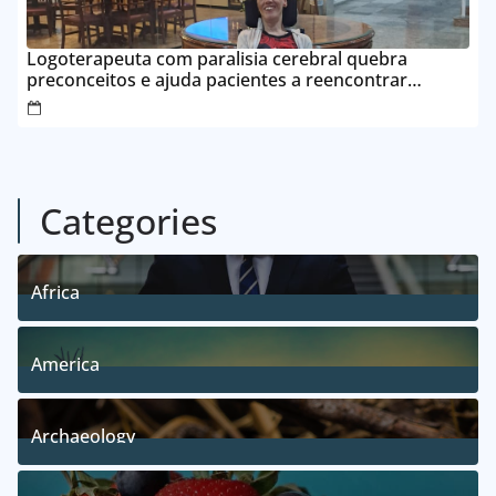
Logoterapeuta com paralisia cerebral quebra
preconceitos e ajuda pacientes a reencontrar
propósito em Goianésia
Categories
Africa
5
Posts
America
5
Posts
Archaeology
1
Posts