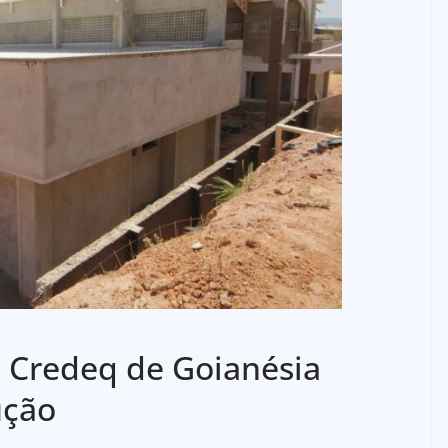
o Credeq de Goianésia
ução