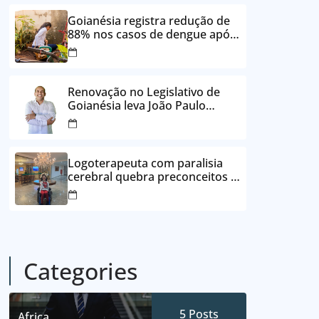
24 vezes sem juros
Goianésia registra redução de
88% nos casos de dengue após
ações de prevenção da
Prefeitura
Renovação no Legislativo de
Goianésia leva João Paulo
Batista à Câmara Municipal
Logoterapeuta com paralisia
cerebral quebra preconceitos e
ajuda pacientes a reencontrar
propósito em Goianésia
Categories
5
Posts
Africa