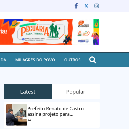
IDA
MILAGRES DO POVO
OUTROS
Latest
Popular
Prefeito Renato de Castro
assina projeto para
desbloqueio de contas e
parcelamento de dívidas em até