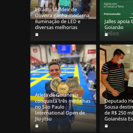
Estádio Waldeir de
Oliveira ganha moderna
iluminação de LED e
Jalles apoia
diversas melhorias
Goianão
Atleta de Goianésia
conquista três medalhas
Deputado He
no São Paulo
Sousa desti
International Open de
de R$ 250 mi
Jiu-jítsu
Goianésia E