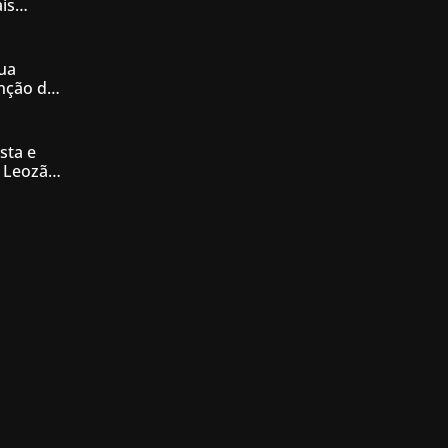
is
iás
ua
enção de
nésia
sta e
 Leozão
tê de