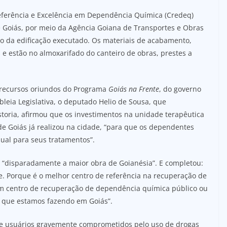
eferência e Excelência em Dependência Química (Credeq)
e Goiás, por meio da Agência Goiana de Transportes e Obras
o da edificação executado. Os materiais de acabamento,
 e estão no almoxarifado do canteiro de obras, prestes a
, recursos oriundos do Programa
Goiás na Frente
, do governo
leia Legislativa, o deputado Helio de Sousa, que
toria, afirmou que os investimentos na unidade terapêutica
de Goiás já realizou na cidade, “para que os dependentes
al para seus tratamentos”.
r “disparadamente a maior obra de Goianésia”. E completou:
e. Porque é o melhor centro de referência na recuperação de
m centro de recuperação de dependência química público ou
s que estamos fazendo em Goiás”.
 de usuários gravemente comprometidos pelo uso de drogas