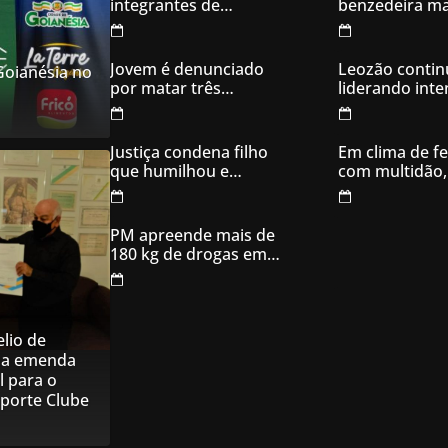
integrantes de
benzedeira ma
organização
famosa de Go
criminosa acusados
de explodir caixas
Jovem é denunciado
Leozão contin
 Goianésia no
eletrônicos
por matar três
liderando int
filhotes de cachorro e
votos em Goia
usar sangue para
ameaçar os donos,
Justiça condena filho
Em clima de fe
em Aparecida de
que humilhou e
com multidão,
Goiânia
ameaçou mãe idosa;
inaugura comi
da prisão à sentença
campanha
condenatória foram
PM apreende mais de
apenas 21 dias
180 kg de drogas em
Goiás
lio de
na emenda
l para o
sporte Clube