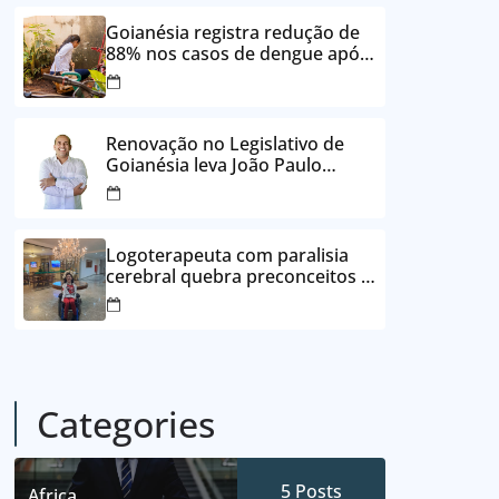
24 vezes sem juros
Goianésia registra redução de
88% nos casos de dengue após
ações de prevenção da
Prefeitura
Renovação no Legislativo de
Goianésia leva João Paulo
Batista à Câmara Municipal
Logoterapeuta com paralisia
cerebral quebra preconceitos e
ajuda pacientes a reencontrar
propósito em Goianésia
Categories
5
Posts
Africa