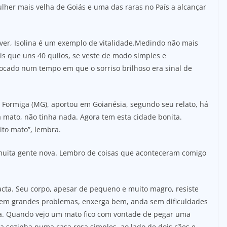
lher mais velha de Goiás e uma das raras no País a alcançar
iver, Isolina é um exemplo de vitalidade.Medindo não mais
s que uns 40 quilos, se veste de modo simples e
ocado num tempo em que o sorriso brilhoso era sinal de
 Formiga (MG), aportou em Goianésia, segundo seu relato, há
 mato, não tinha nada. Agora tem esta cidade bonita.
to mato”, lembra.
muita gente nova. Lembro de coisas que aconteceram comigo
acta. Seu corpo, apesar de pequeno e muito magro, resiste
sem grandes problemas, enxerga bem, anda sem dificuldades
toa. Quando vejo um mato fico com vontade de pegar uma
ra sozinha numa casa rosa simples, ao lado de dois cães e