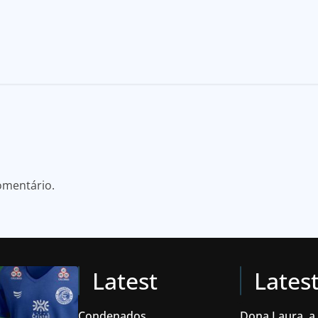
omentário.
Latest
Lates
Condenados
Dona Laura, a