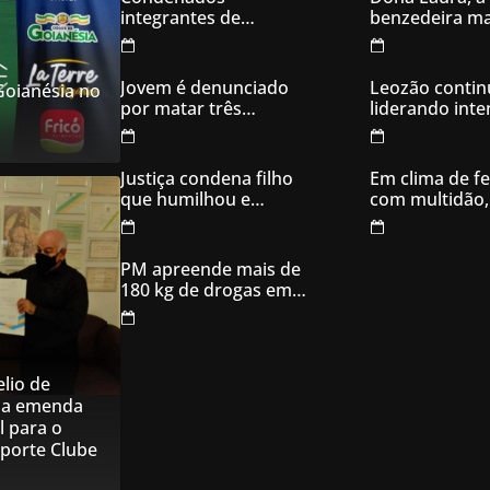
integrantes de
benzedeira ma
organização
famosa de Go
criminosa acusados
de explodir caixas
Jovem é denunciado
Leozão contin
 Goianésia no
eletrônicos
por matar três
liderando int
filhotes de cachorro e
votos em Goia
usar sangue para
ameaçar os donos,
Justiça condena filho
Em clima de fe
em Aparecida de
que humilhou e
com multidão,
Goiânia
ameaçou mãe idosa;
inaugura comi
da prisão à sentença
campanha
condenatória foram
PM apreende mais de
apenas 21 dias
180 kg de drogas em
Goiás
lio de
na emenda
l para o
sporte Clube