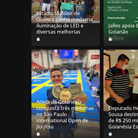
Estádio Waldeir de
Oliveira ganha moderna
iluminação de LED e
Jalles apoia
diversas melhorias
Goianão
Atleta de Goianésia
conquista três medalhas
Deputado He
no São Paulo
Sousa desti
International Open de
de R$ 250 mi
Jiu-jítsu
Goianésia E