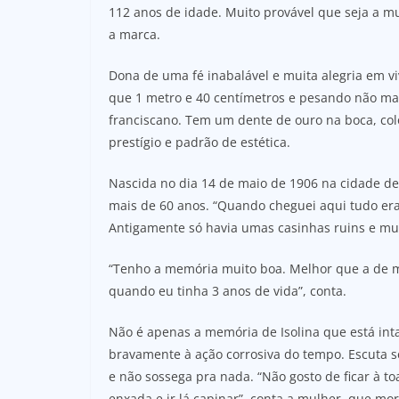
112 anos de idade. Muito provável que seja a mu
a marca.
Dona de uma fé inabalável e muita alegria em v
que 1 metro e 40 centímetros e pesando não mai
franciscano. Tem um dente de ouro na boca, col
prestígio e padrão de estética.
Nascida no dia 14 de maio de 1906 na cidade de
mais de 60 anos. “Quando cheguei aqui tudo era
Antigamente só havia umas casinhas ruins e mui
“Tenho a memória muito boa. Melhor que a de 
quando eu tinha 3 anos de vida”, conta.
Não é apenas a memória de Isolina que está int
bravamente à ação corrosiva do tempo. Escuta 
e não sossega pra nada. “Não gosto de ficar à 
enxada e ir lá capinar”, conta a mulher, que mo