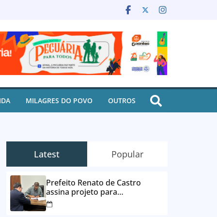
IDA
MILAGRES DO POVO
OUTROS
Latest
Popular
Prefeito Renato de Castro
assina projeto para
desbloqueio de contas e
parcelamento de dívidas em até