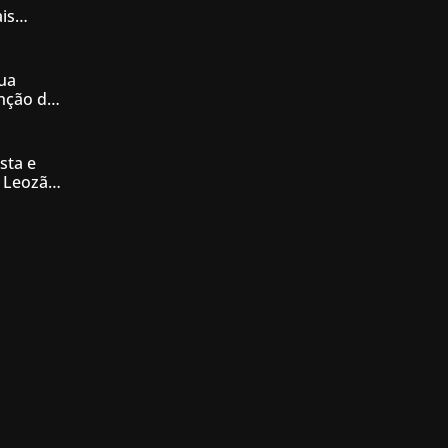
is
iás
ua
enção de
nésia
sta e
 Leozão
tê de