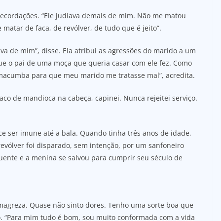
recordações. “Ele judiava demais de mim. Não me matou
atar de faca, de revólver, de tudo que é jeito”.
iva de mim”, disse. Ela atribui as agressões do marido a um
 que o pai de uma moça que queria casar com ele fez. Como
macumba para que meu marido me tratasse mal”, acredita.
 saco de mandioca na cabeça, capinei. Nunca rejeitei serviço.
e ser imune até a bala. Quando tinha três anos de idade,
 revólver foi disparado, sem intenção, por um sanfoneiro
 quente e a menina se salvou para cumprir seu século de
 magreza. Quase não sinto dores. Tenho uma sorte boa que
o. “Para mim tudo é bom, sou muito conformada com a vida