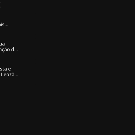
t
is
iás
ua
enção de
nésia
sta e
 Leozão
tê de