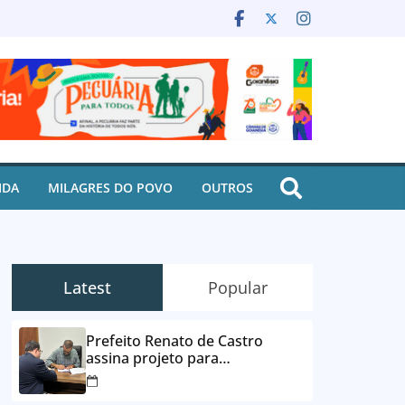
IDA
MILAGRES DO POVO
OUTROS
Latest
Popular
Prefeito Renato de Castro
assina projeto para
desbloqueio de contas e
parcelamento de dívidas em até