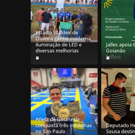
Estádio Waldeir de
Oliveira ganha moderna
iluminação de LED e
Jalles apoia
diversas melhorias
Goianão
Atleta de Goianésia
conquista três medalhas
Deputado He
no São Paulo
Sousa desti