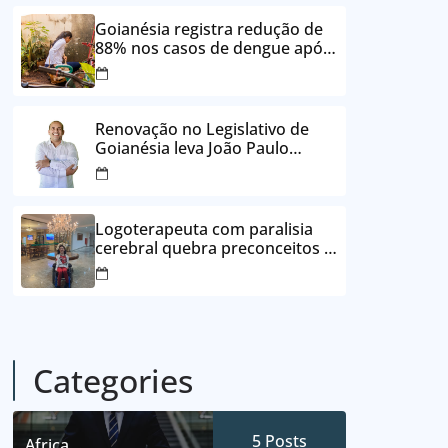
24 vezes sem juros
Goianésia registra redução de
88% nos casos de dengue após
ações de prevenção da
Prefeitura
Renovação no Legislativo de
Goianésia leva João Paulo
Batista à Câmara Municipal
Logoterapeuta com paralisia
cerebral quebra preconceitos e
ajuda pacientes a reencontrar
propósito em Goianésia
Categories
5
Posts
Africa