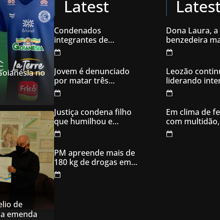
Latest
Lates
Condenados
Dona Laura, a
integrantes de
benzedeira ma
organização
famosa de Go
criminosa acusados
de explodir caixas
Jovem é denunciado
Leozão contin
 Goianésia no
eletrônicos
por matar três
liderando int
filhotes de cachorro e
votos em Goia
usar sangue para
ameaçar os donos,
Justiça condena filho
Em clima de fe
em Aparecida de
que humilhou e
com multidão,
Goiânia
ameaçou mãe idosa;
inaugura comi
da prisão à sentença
campanha
condenatória foram
PM apreende mais de
apenas 21 dias
180 kg de drogas em
Goiás
lio de
na emenda