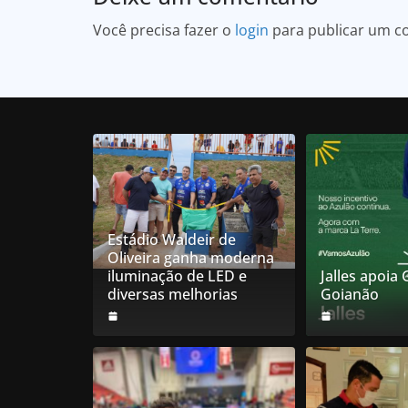
Você precisa fazer o
login
para publicar um c
Estádio Waldeir de
Oliveira ganha moderna
iluminação de LED e
Jalles apoia
diversas melhorias
Goianão