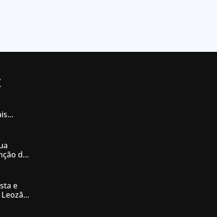
t
is
iás
ua
enção de
nésia
sta e
 Leozão
tê de