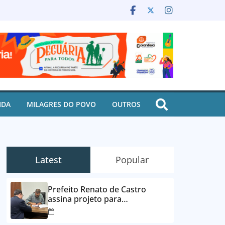
IDA
MILAGRES DO POVO
OUTROS
Latest
Popular
Prefeito Renato de Castro
assina projeto para
desbloqueio de contas e
parcelamento de dívidas em até