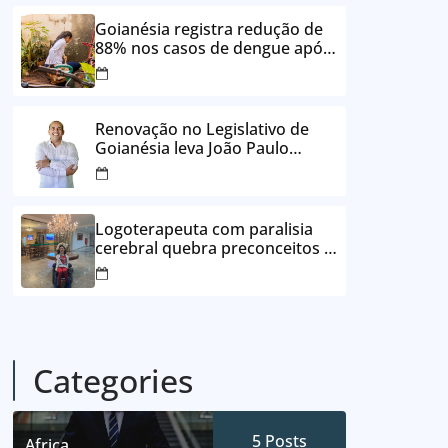
24 vezes sem juros
Goianésia registra redução de
88% nos casos de dengue após
ações de prevenção da
Prefeitura
Renovação no Legislativo de
Goianésia leva João Paulo
Batista à Câmara Municipal
Logoterapeuta com paralisia
cerebral quebra preconceitos e
ajuda pacientes a reencontrar
propósito em Goianésia
Categories
5
Posts
Africa