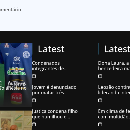
omentário.
Latest
Lates
Condenados
Dona Laura, a
integrantes de
benzedeira ma
organização
famosa de Go
criminosa acusados
de explodir caixas
Jovem é denunciado
Leozão contin
 Goianésia no
eletrônicos
por matar três
liderando int
filhotes de cachorro e
votos em Goia
usar sangue para
ameaçar os donos,
Justiça condena filho
Em clima de fe
em Aparecida de
que humilhou e
com multidão,
Goiânia
ameaçou mãe idosa;
inaugura comi
da prisão à sentença
campanha