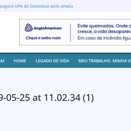
com paralisia cerebral quebra preconceitos
tes a reencontrar propósito em Goianésia
naugura UPA de Goianésia após ampla
ernização da estrutura
o de Castro assina projeto para desbloqueio
rcelamento de dívidas em até 24 vezes sem
istra redução de 88% nos casos de dengue
prevenção da Prefeitura
egislativo de Goianésia leva João Paulo
ra Municipal
AM
HOME
LEGADO DE VIDA
MEU TRABALHO, MINHA V
05-25 at 11.02.34 (1)