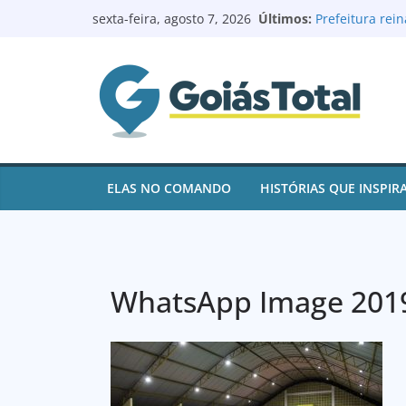
Logoterapeuta 
Pular
Últimos:
e ajuda pacien
sexta-feira, agosto 7, 2026
para
Prefeitura rei
reforma e mod
o
Prefeito Renat
conteúdo
de contas e pa
juros
Goianésia reg
após ações de 
Renovação no L
Batista à Câma
ELAS NO COMANDO
HISTÓRIAS QUE INSPIR
WhatsApp Image 2019-