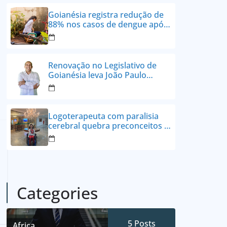
24 vezes sem juros
Goianésia registra redução de
88% nos casos de dengue após
ações de prevenção da
Prefeitura
Renovação no Legislativo de
Goianésia leva João Paulo
Batista à Câmara Municipal
Logoterapeuta com paralisia
cerebral quebra preconceitos e
ajuda pacientes a reencontrar
propósito em Goianésia
Categories
5
Posts
Africa