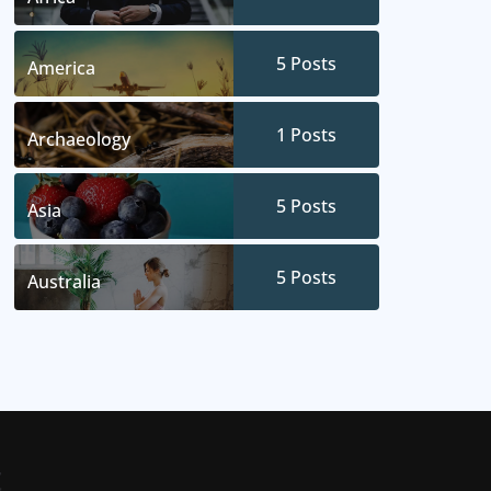
5
Posts
America
1
Posts
Archaeology
5
Posts
Asia
5
Posts
Australia
t