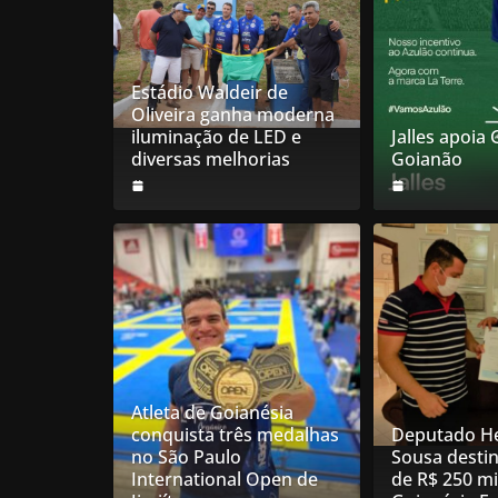
Estádio Waldeir de
Oliveira ganha moderna
iluminação de LED e
Jalles apoia
diversas melhorias
Goianão
Atleta de Goianésia
conquista três medalhas
Deputado He
no São Paulo
Sousa desti
International Open de
de R$ 250 mi