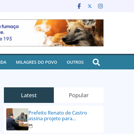
IDA
MILAGRES DO POVO
OUTROS
Latest
Popular
Prefeito Renato de Castro
assina projeto para
desbloqueio de contas e
parcelamento de dívidas em até