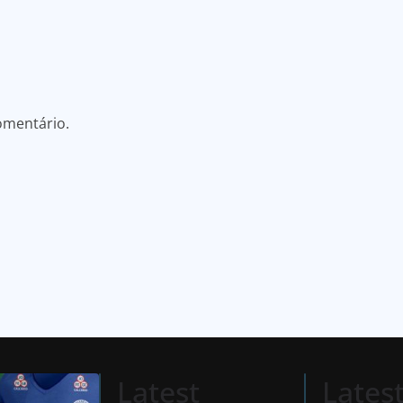
omentário.
Latest
Lates