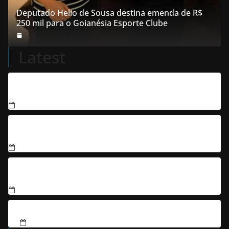
Deputado Helio de Sousa destina emenda de R$
250 mil para o Goianésia Esporte Clube
Latest
Condenados integrantes de organização criminosa
acusados de explodir caixas eletrônicos
Jovem é denunciado por matar três filhotes de
cachorro e usar sangue para ameaçar os donos, em
Aparecida de Goiânia
Justiça condena filho que humilhou e ameaçou mãe
idosa; da prisão à sentença condenatória foram
apenas 21 dias
PM apreende mais de 180 kg de drogas em Goiás