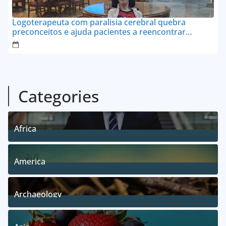
Logoterapeuta com paralisia cerebral quebra
preconceitos e ajuda pacientes a reencontrar
propósito em Goianésia
Categories
Africa
5
Posts
America
5
Posts
Archaeology
1
Posts