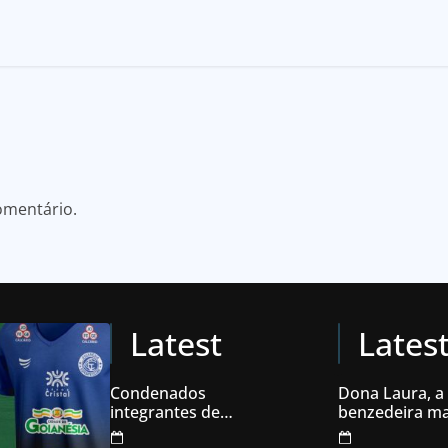
omentário.
Latest
Lates
Condenados
Dona Laura, a
integrantes de
benzedeira ma
organização
famosa de Go