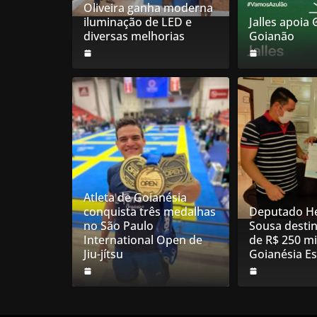
Oliveira ganha moderna
iluminação de LED e
Jalles apoia
diversas melhorias
Goianão
Atleta de Goianésia
conquista três medalhas
Deputado He
no São Paulo
Sousa desti
International Open de
de R$ 250 mi
Jiu-jítsu
Goianésia E