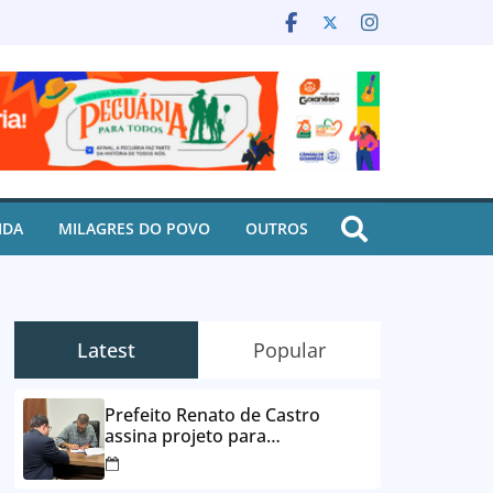
IDA
MILAGRES DO POVO
OUTROS
Latest
Popular
Prefeito Renato de Castro
assina projeto para
desbloqueio de contas e
parcelamento de dívidas em até