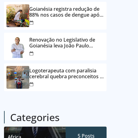
24 vezes sem juros
Goianésia registra redução de
88% nos casos de dengue após
ações de prevenção da
Prefeitura
Renovação no Legislativo de
Goianésia leva João Paulo
Batista à Câmara Municipal
Logoterapeuta com paralisia
cerebral quebra preconceitos e
ajuda pacientes a reencontrar
propósito em Goianésia
Categories
5
Posts
Africa