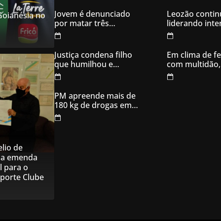
criminosa acusados
de explodir caixas
Jovem é denunciado
Leozão contin
 Goianésia no
eletrônicos
por matar três
liderando int
filhotes de cachorro e
votos em Goia
usar sangue para
ameaçar os donos,
Justiça condena filho
Em clima de fe
em Aparecida de
que humilhou e
com multidão,
Goiânia
ameaçou mãe idosa;
inaugura comi
da prisão à sentença
campanha
condenatória foram
PM apreende mais de
apenas 21 dias
180 kg de drogas em
Goiás
lio de
na emenda
l para o
sporte Clube