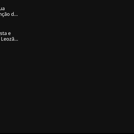
ua
enção de
nésia
sta e
 Leozão
tê de