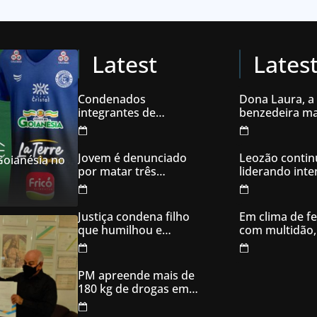
Latest
Lates
Condenados
Dona Laura, a
integrantes de
benzedeira ma
organização
famosa de Go
criminosa acusados
de explodir caixas
Jovem é denunciado
Leozão contin
 Goianésia no
eletrônicos
por matar três
liderando int
filhotes de cachorro e
votos em Goia
usar sangue para
ameaçar os donos,
Justiça condena filho
Em clima de fe
em Aparecida de
que humilhou e
com multidão,
Goiânia
ameaçou mãe idosa;
inaugura comi
da prisão à sentença
campanha
condenatória foram
PM apreende mais de
apenas 21 dias
180 kg de drogas em
Goiás