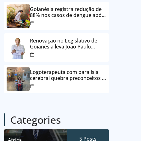
24 vezes sem juros
Goianésia registra redução de
88% nos casos de dengue após
ações de prevenção da
Prefeitura
Renovação no Legislativo de
Goianésia leva João Paulo
Batista à Câmara Municipal
Logoterapeuta com paralisia
cerebral quebra preconceitos e
ajuda pacientes a reencontrar
propósito em Goianésia
Categories
5
Posts
Africa