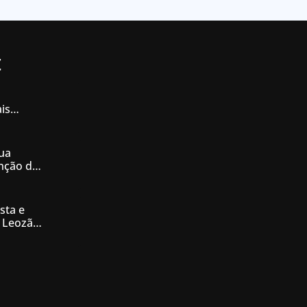
t
is
iás
ua
enção de
nésia
sta e
 Leozão
tê de