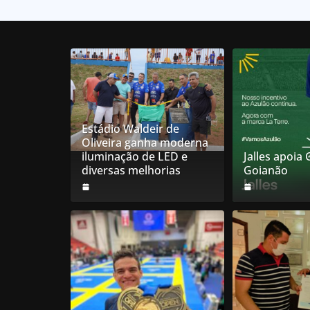
Estádio Waldeir de
Oliveira ganha moderna
iluminação de LED e
Jalles apoia
diversas melhorias
Goianão