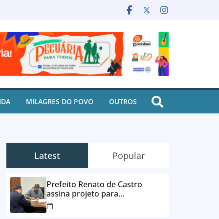
IDA
MILAGRES DO POVO
OUTROS
Latest
Popular
Prefeito Renato de Castro
assina projeto para
desbloqueio de contas e
parcelamento de dívidas em até