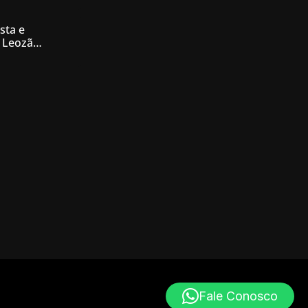
sta e
 Leozão
tê de
Fale Conosco