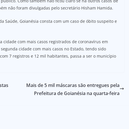
público. Como também não ficou claro se há outros casos de
bém não foram divulgadas pelo secretário Hisham Hamida.
 da Saúde, Goianésia consta com um caso de óbito suspeito e
ira cidade com mais casos registrados de coronavírus em
 segunda cidade com mais casos no Estado, tendo sido
com 7 registros e 12 mil habitantes, passa a ser o município
stas
Mais de 5 mil máscaras são entregues pela
Prefeitura de Goianésia na quarta-feira