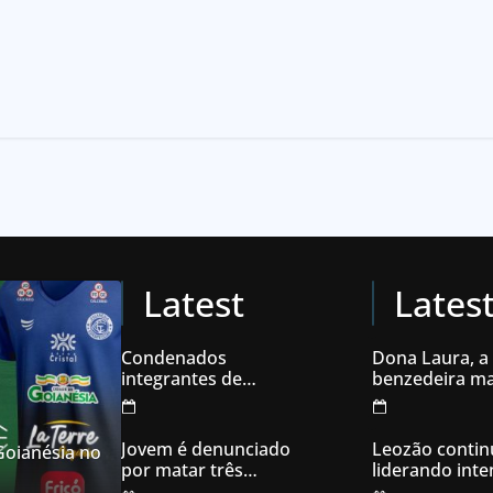
Latest
Lates
Condenados
Dona Laura, a
integrantes de
benzedeira ma
organização
famosa de Go
criminosa acusados
de explodir caixas
Jovem é denunciado
Leozão contin
 Goianésia no
eletrônicos
por matar três
liderando int
filhotes de cachorro e
votos em Goia