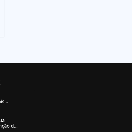
t
is
iás
ua
enção de
nésia