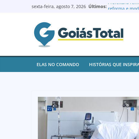
Pular
Últimos:
Prefeitura rei
sexta-feira, agosto 7, 2026
para
reforma e mod
Prefeito Renat
o
de contas e pa
conteúdo
juros
Goianésia reg
após ações de 
Renovação no L
Batista à Câma
Logoterapeuta 
ELAS NO COMANDO
HISTÓRIAS QUE INSPIR
e ajuda pacien