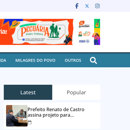
IDA
MILAGRES DO POVO
OUTROS
Latest
Popular
Prefeito Renato de Castro
assina projeto para
desbloqueio de contas e
parcelamento de dívidas em até