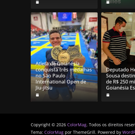
Atleta de Goianésia
conquista três medalhas
Deputado He
no São Paulo
Sousa desti
International Open de
de R$ 250 mi
Jiu-jítsu
Goianésia E
Copyright © 2026
ColorMag
. Todos os direitos rese
Tema:
ColorMag
por ThemeGrill. Powered by
WordP