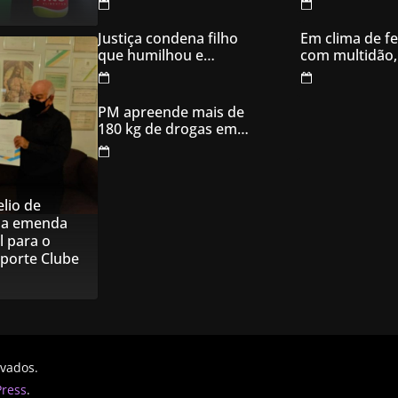
usar sangue para
ameaçar os donos,
Justiça condena filho
Em clima de fe
em Aparecida de
que humilhou e
com multidão,
Goiânia
ameaçou mãe idosa;
inaugura comi
da prisão à sentença
campanha
condenatória foram
PM apreende mais de
apenas 21 dias
180 kg de drogas em
Goiás
lio de
na emenda
l para o
sporte Clube
rvados.
ress
.