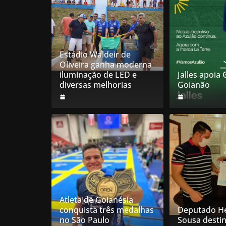
Estádio Waldeir de
Oliveira ganha moderna
iluminação de LED e
Jalles apoia
diversas melhorias
Goianão
Atleta de Goianésia
conquista três medalhas
Deputado He
no São Paulo
Sousa desti