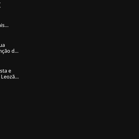
t
is
iás
ua
enção de
nésia
sta e
 Leozão
tê de