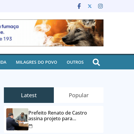
IDA
MILAGRES DO POVO
OUTROS
Latest
Popular
Prefeito Renato de Castro
assina projeto para
desbloqueio de contas e
parcelamento de dívidas em até