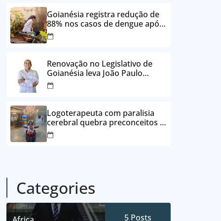
24 vezes sem juros
Goianésia registra redução de
88% nos casos de dengue após
ações de prevenção da
Prefeitura
Renovação no Legislativo de
Goianésia leva João Paulo
Batista à Câmara Municipal
Logoterapeuta com paralisia
cerebral quebra preconceitos e
ajuda pacientes a reencontrar
propósito em Goianésia
Categories
5
Posts
Africa