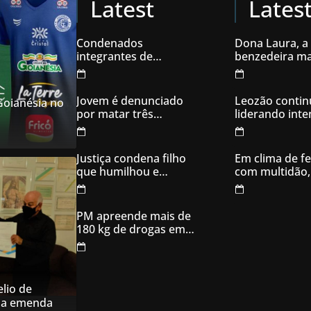
Latest
Lates
Condenados
Dona Laura, a
integrantes de
benzedeira ma
organização
famosa de Go
criminosa acusados
de explodir caixas
Jovem é denunciado
Leozão contin
 Goianésia no
eletrônicos
por matar três
liderando int
filhotes de cachorro e
votos em Goia
usar sangue para
ameaçar os donos,
Justiça condena filho
Em clima de fe
em Aparecida de
que humilhou e
com multidão,
Goiânia
ameaçou mãe idosa;
inaugura comi
da prisão à sentença
campanha
condenatória foram
PM apreende mais de
apenas 21 dias
180 kg de drogas em
Goiás
lio de
na emenda