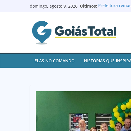
Pular
Últimos:
Prefeitura rein
domingo, agosto 9, 2026
para
reforma e moder
Prefeito Renato 
o
de contas e par
conteúdo
juros
Goianésia regis
após ações de p
Renovação no Leg
Batista à Câmar
Logoterapeuta c
ELAS NO COMANDO
HISTÓRIAS QUE INSPIR
e ajuda paciente