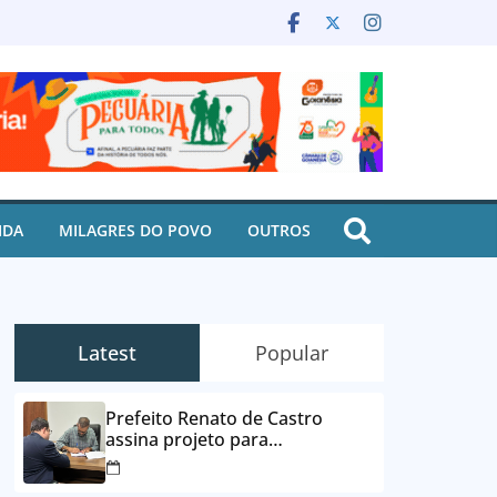
IDA
MILAGRES DO POVO
OUTROS
Latest
Popular
Prefeito Renato de Castro
assina projeto para
desbloqueio de contas e
parcelamento de dívidas em até