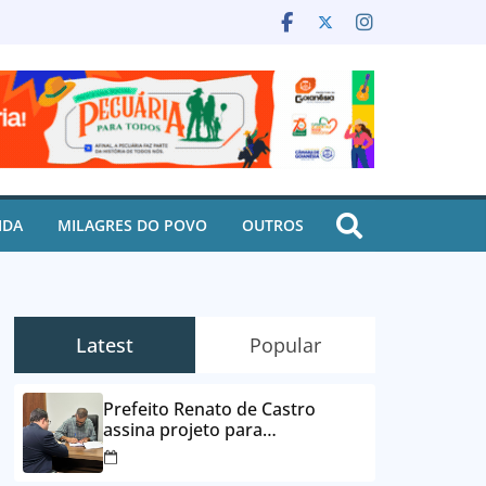
IDA
MILAGRES DO POVO
OUTROS
Latest
Popular
Prefeito Renato de Castro
assina projeto para
desbloqueio de contas e
parcelamento de dívidas em até