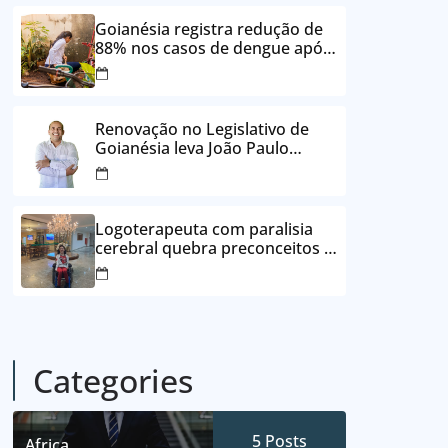
24 vezes sem juros
Goianésia registra redução de
88% nos casos de dengue após
ações de prevenção da
Prefeitura
Renovação no Legislativo de
Goianésia leva João Paulo
Batista à Câmara Municipal
Logoterapeuta com paralisia
cerebral quebra preconceitos e
ajuda pacientes a reencontrar
propósito em Goianésia
Categories
5
Posts
Africa