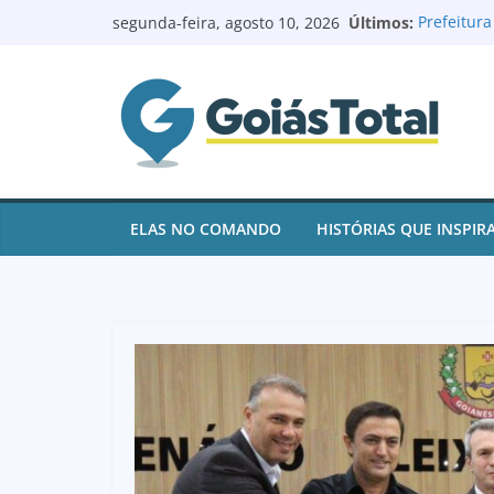
Pular
Últimos:
Prefeitur
segunda-feira, agosto 10, 2026
para
reforma e
Prefeito R
o
de contas
conteúdo
juros
Goianésia
após açõe
Renovação 
Batista à
Logoterap
ELAS NO COMANDO
HISTÓRIAS QUE INSPIR
e ajuda p