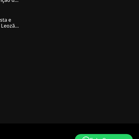
enção de
nésia
sta e
 Leozão
tê de