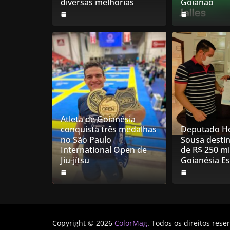
diversas melhorias
Goianão
Atleta de Goianésia
conquista três medalhas
Deputado He
no São Paulo
Sousa desti
International Open de
de R$ 250 mi
Jiu-jítsu
Goianésia E
Copyright © 2026
ColorMag
. Todos os direitos rese