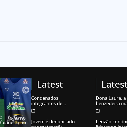
Latest
Lates
Condenados
Dona Laura, a
integrantes de
benzedeira ma
organização
famosa de Go
criminosa acusados
de explodir caixas
Jovem é denunciado
Leozão contin
 Goianésia no
eletrônicos