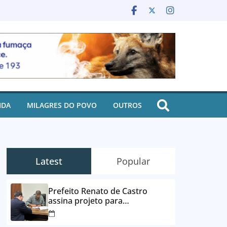
IDA
MILAGRES DO POVO
OUTROS
Latest
Popular
Prefeito Renato de Castro
assina projeto para
desbloqueio de contas e
parcelamento de dívidas em até