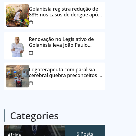
24 vezes sem juros
Goianésia registra redução de
88% nos casos de dengue após
ações de prevenção da
Prefeitura
Renovação no Legislativo de
Goianésia leva João Paulo
Batista à Câmara Municipal
Logoterapeuta com paralisia
cerebral quebra preconceitos e
ajuda pacientes a reencontrar
propósito em Goianésia
Categories
5
Posts
Africa