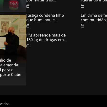
por matar três
liderando int
filhotes de cachorro e
votos em Goia
usar sangue para
ameaçar os donos,
Justiça condena filho
Em clima de fe
em Aparecida de
que humilhou e
com multidão,
Goiânia
ameaçou mãe idosa;
inaugura comi
da prisão à sentença
campanha
condenatória foram
PM apreende mais de
apenas 21 dias
180 kg de drogas em
Goiás
lio de
na emenda
l para o
sporte Clube
rvados.