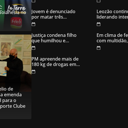
criminosa acusados
de explodir caixas
Jovem é denunciado
Leozão contin
 Goianésia no
eletrônicos
por matar três
liderando int
filhotes de cachorro e
votos em Goia
usar sangue para
ameaçar os donos,
Justiça condena filho
Em clima de fe
em Aparecida de
que humilhou e
com multidão,
Goiânia
ameaçou mãe idosa;
inaugura comi
da prisão à sentença
campanha
condenatória foram
PM apreende mais de
apenas 21 dias
180 kg de drogas em
Goiás
lio de
na emenda
l para o
sporte Clube