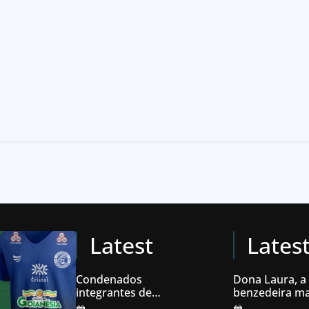
Latest
Lates
Condenados
Dona Laura, a
integrantes de
benzedeira ma
organização
famosa de Go