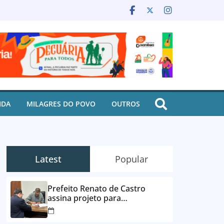
IDA
MILAGRES DO POVO
OUTROS
Latest
Popular
Prefeito Renato de Castro
assina projeto para
desbloqueio de contas e
parcelamento de dívidas em até