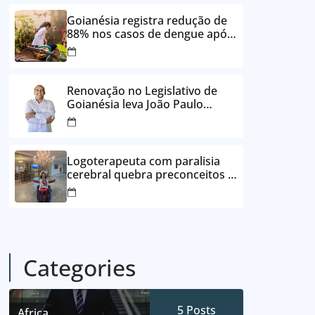
24 vezes sem juros
Goianésia registra redução de
88% nos casos de dengue após
ações de prevenção da
Prefeitura
Renovação no Legislativo de
Goianésia leva João Paulo
Batista à Câmara Municipal
Logoterapeuta com paralisia
cerebral quebra preconceitos e
ajuda pacientes a reencontrar
propósito em Goianésia
Categories
5
Posts
Africa