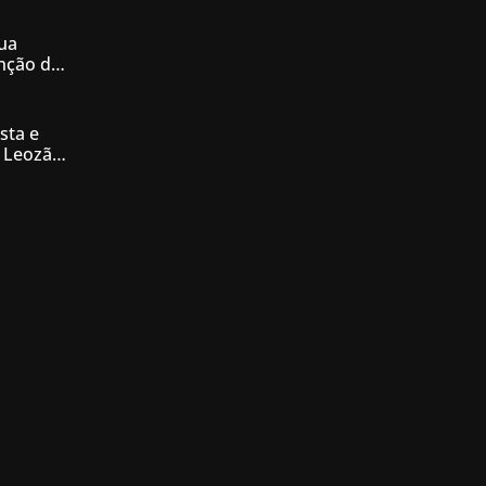
ua
enção de
nésia
sta e
 Leozão
tê de