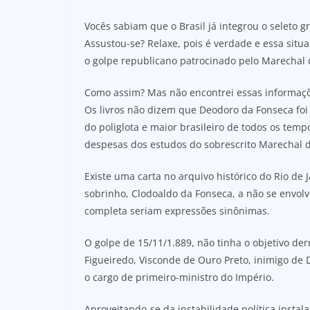
Vocês sabiam que o Brasil já integrou o seleto 
Assustou-se? Relaxe, pois é verdade e essa sit
o golpe republicano patrocinado pelo Marechal
Como assim? Mas não encontrei essas informaçõe
Os livros não dizem que Deodoro da Fonseca foi
do poliglota e maior brasileiro de todos os temp
despesas dos estudos do sobrescrito Marechal 
Existe uma carta no arquivo histórico do Rio de 
sobrinho, Clodoaldo da Fonseca, a não se envol
completa seriam expressões sinônimas.
O golpe de 15/11/1.889, não tinha o objetivo de
Figueiredo, Visconde de Ouro Preto, inimigo de
o cargo de primeiro-ministro do Império.
Aproveitando-se da instabilidade política insta