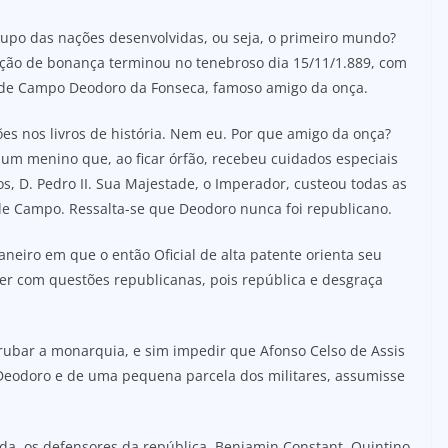
grupo das nações desenvolvidas, ou seja, o primeiro mundo?
uação de bonança terminou no tenebroso dia 15/11/1.889, com
 de Campo Deodoro da Fonseca, famoso amigo da onça.
s nos livros de história. Nem eu. Por que amigo da onça?
 um menino que, ao ficar órfão, recebeu cuidados especiais
os, D. Pedro II. Sua Majestade, o Imperador, custeou todas as
de Campo. Ressalta-se que Deodoro nunca foi republicano.
Janeiro em que o então Oficial de alta patente orienta seu
ver com questões republicanas, pois república e desgraça
rrubar a monarquia, e sim impedir que Afonso Celso de Assis
 Deodoro e de uma pequena parcela dos militares, assumisse
lada, os defensores da república, Benjamin Constant, Quintino