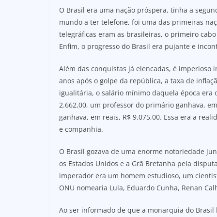
O Brasil era uma nação próspera, tinha a segu
mundo a ter telefone, foi uma das primeiras naçõ
telegráficas eram as brasileiras, o primeiro ca
Enfim, o progresso do Brasil era pujante e incont
Além das conquistas já elencadas, é imperioso i
anos após o golpe da república, a taxa de inflaçã
igualitária, o salário mínimo daquela época era
2.662,00, um professor do primário ganhava, em
ganhava, em reais, R$ 9.075,00. Essa era a real
e companhia.
O Brasil gozava de uma enorme notoriedade junt
os Estados Unidos e a Grã Bretanha pela disputa
imperador era um homem estudioso, um cientist
ONU nomearia Lula, Eduardo Cunha, Renan Calhe
Ao ser informado de que a monarquia do Brasil h