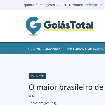
Pular
Últimos:
Prefeitura r
quinta-feira, agosto 6, 2026
para
reforma e mo
Prefeito Rena
o
de contas e 
conteúdo
juros
Goianésia re
após ações d
Renovação no 
Batista à Câ
Logoterapeut
ELAS NO COMANDO
HISTÓRIAS QUE INSPIR
e ajuda pacie
COLUNISTAS
O maior brasileiro d
Caros amigos (as),