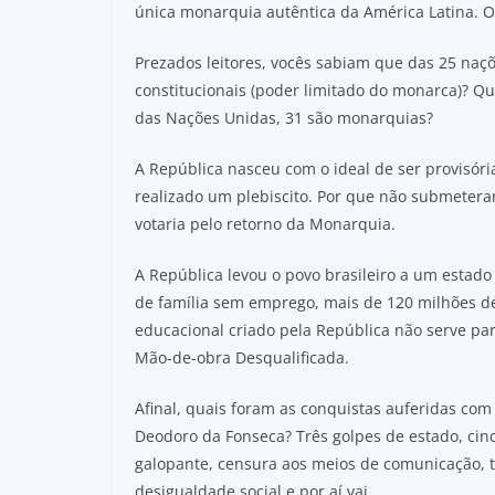
única monarquia autêntica da América Latina. O
Prezados leitores, vocês sabiam que das 25 na
constitucionais (poder limitado do monarca)? Qu
das Nações Unidas, 31 são monarquias?
A República nasceu com o ideal de ser provisória
realizado um plebiscito. Por que não submeter
votaria pelo retorno da Monarquia.
A República levou o povo brasileiro a um estado
de família sem emprego, mais de 120 milhões d
educacional criado pela República não serve par
Mão-de-obra Desqualificada.
Afinal, quais foram as conquistas auferidas co
Deodoro da Fonseca? Três golpes de estado, cinco
galopante, censura aos meios de comunicação, 
desigualdade social e por aí vai.