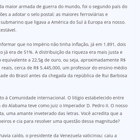
nda maior armada de guerra do mundo, foi o segundo país do
es a adotar o selo postal; as maiores ferroviárias e
bo submarino que ligava a América do Sul à Europa era nosso.
estável.
nformar que no Império não tinha inflação, já em 1.891, dois
o já era de 51%. A distribuição da riqueza era mais justa e
 o equivalente a 22,5g de ouro, ou seja, aproximadamente R$
 reais, cerca de R$ 5.445,000, um professor do ensino médio
idade do Brasil antes da chegada da república de Rui Barbosa
o à Comunidade internacional. O litígio estabelecido entre
 do Alabama teve como juiz o Imperador D. Pedro II. O nosso
a, uma amante inveterado das letras. Você acredita que a
iros e cia para resolver uma questão dessa magnitude?
avia caído, o presidente da Venezuela vaticinou: caiu a