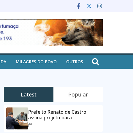
IDA
MILAGRES DO POVO
OUTROS
Latest
Popular
Prefeito Renato de Castro
assina projeto para
desbloqueio de contas e
parcelamento de dívidas em até