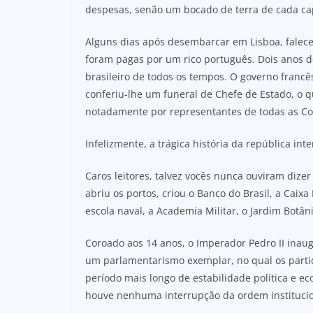
despesas, senão um bocado de terra de cada cap
Alguns dias após desembarcar em Lisboa, faleceu
foram pagas por um rico português. Dois anos d
brasileiro de todos os tempos. O governo franc
conferiu-lhe um funeral de Chefe de Estado, o 
notadamente por representantes de todas as Co
Infelizmente, a trágica história da república i
Caros leitores, talvez vocês nunca ouviram dizer
abriu os portos, criou o Banco do Brasil, a Caixa
escola naval, a Academia Militar, o Jardim Botân
Coroado aos 14 anos, o Imperador Pedro II inau
um parlamentarismo exemplar, no qual os partid
período mais longo de estabilidade política e e
houve nenhuma interrupção da ordem institucio