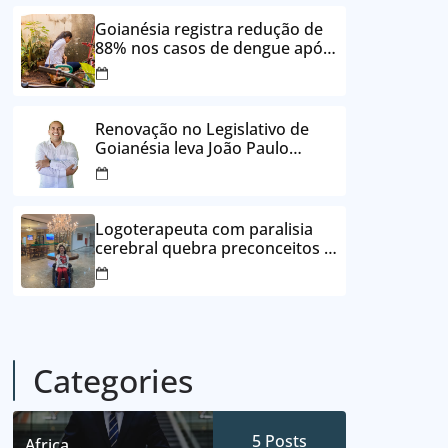
24 vezes sem juros
Goianésia registra redução de
88% nos casos de dengue após
ações de prevenção da
Prefeitura
Renovação no Legislativo de
Goianésia leva João Paulo
Batista à Câmara Municipal
Logoterapeuta com paralisia
cerebral quebra preconceitos e
ajuda pacientes a reencontrar
propósito em Goianésia
Categories
5
Posts
Africa