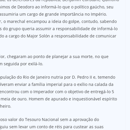
nimos de Deodoro ao informá-lo que o político gaúcho, seu
, assumiria um cargo de grande importância no Império.
r, o marechal encampou a ideia do golpe, contudo, sabendo
s do grupo queria assumir a responsabilidade de informá-lo
do a cargo do Major Solón a responsabilidade de comunicar
or, chegaram ao ponto de planejar a sua morte, no que
 seguida por exilá-lo.
ulação do Rio de Janeiro nutria por D. Pedro II e, temendo
veram enviar a família imperial para o exílio na calada da
 encontrou com o Imperador com o objetivo de entregá-lo 5
 e meia de ouro. Homem de apurado e inquestionável espírito
heiro.
toso valor do Tesouro Nacional sem a aprovação do
eguiu sem levar um conto de réis para custear as suas