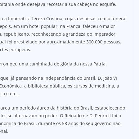
itania onde desejava recostar a sua cabeça no esquife.
 a Imperatriz Tereza Cristina, cujas despesas com o funeral
epois, em um hotel popular, na França, faleceu o maior
ês, republicano, reconhecendo a grandeza do Imperador,
qual foi prestigiado por aproximadamente 300.000 pessoas,
rtes europeias.
nterrompeu uma caminhada de glória da nossa Pátria.
 que, já pensando na independência do Brasil, D. João VI
 Econômica, a biblioteca pública, os cursos de medicina, a
ico e etc…
gurou um período áureo da história do Brasil, estabelecendo
os se alternavam no poder. O Reinado de D. Pedro II foi o
conômica do Brasil, durante os 58 anos do seu governo não
nal.