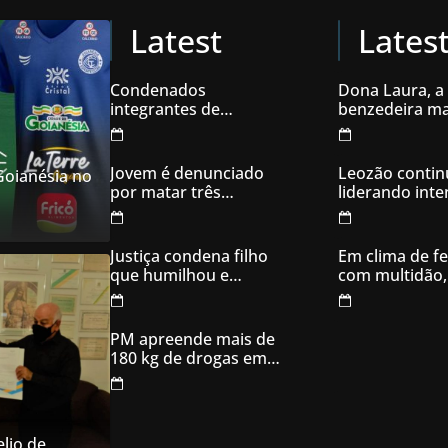
Latest
Lates
Condenados
Dona Laura, a
integrantes de
benzedeira ma
organização
famosa de Go
criminosa acusados
de explodir caixas
Jovem é denunciado
Leozão contin
 Goianésia no
eletrônicos
por matar três
liderando int
filhotes de cachorro e
votos em Goia
usar sangue para
ameaçar os donos,
Justiça condena filho
Em clima de fe
em Aparecida de
que humilhou e
com multidão,
Goiânia
ameaçou mãe idosa;
inaugura comi
da prisão à sentença
campanha
condenatória foram
PM apreende mais de
apenas 21 dias
180 kg de drogas em
Goiás
lio de