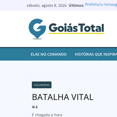
Pular
Últimos:
Prefeitura reinau
sábado, agosto 8, 2026
para
reforma e modern
Prefeito Renato d
o
de contas e parce
conteúdo
juros
Goianésia registr
após ações de pre
Renovação no Legi
Batista à Câmara 
Logoterapeuta com
ELAS NO COMANDO
HISTÓRIAS QUE INSPIR
e ajuda pacientes
COLUNISTAS
BATALHA VITAL
É chegada a hora