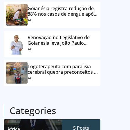
24 vezes sem juros
Goianésia registra redução de
88% nos casos de dengue após
ações de prevenção da
Prefeitura
Renovação no Legislativo de
Goianésia leva João Paulo
Batista à Câmara Municipal
Logoterapeuta com paralisia
cerebral quebra preconceitos e
ajuda pacientes a reencontrar
propósito em Goianésia
Categories
5
Posts
Africa