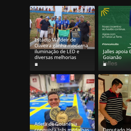
Estádio Waldeir de
Oliveira ganha moderna
iluminação de LED e
Jalles apoia
diversas melhorias
Goianão
Atleta de Goianésia
conquista três medalhas
Deputado He