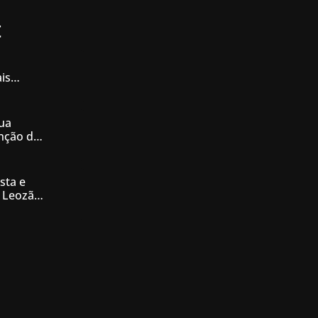
t
is
iás
ua
enção de
nésia
sta e
 Leozão
tê de