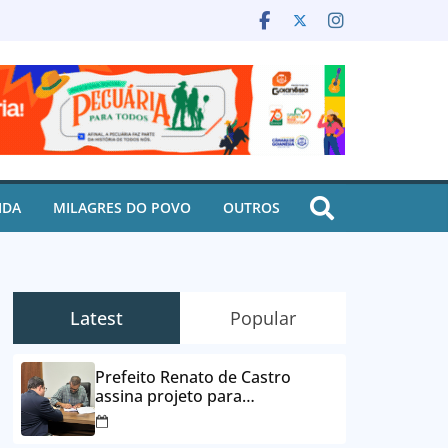
IDA
MILAGRES DO POVO
OUTROS
Latest
Popular
Prefeito Renato de Castro
assina projeto para
desbloqueio de contas e
parcelamento de dívidas em até