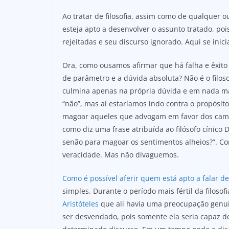
Ao tratar de filosofia, assim como de qualquer o
esteja apto a desenvolver o assunto tratado, pois
rejeitadas e seu discurso ignorado. Aqui se inic
Ora, como ousamos afirmar que há falha e êxito a
de parâmetro e a dúvida absoluta? Não é o filo
culmina apenas na própria dúvida e em nada m
“não”, mas aí estaríamos indo contra o propósit
magoar aqueles que advogam em favor dos camin
como diz uma frase atribuída ao filósofo cínico 
senão para magoar os sentimentos alheios?”. Co
veracidade. Mas não divaguemos.
Como é possível aferir quem está apto a falar de 
simples. Durante o período mais fértil da filoso
Aristóteles
que ali havia uma preocupação genuín
ser desvendado, pois somente ela seria capaz d