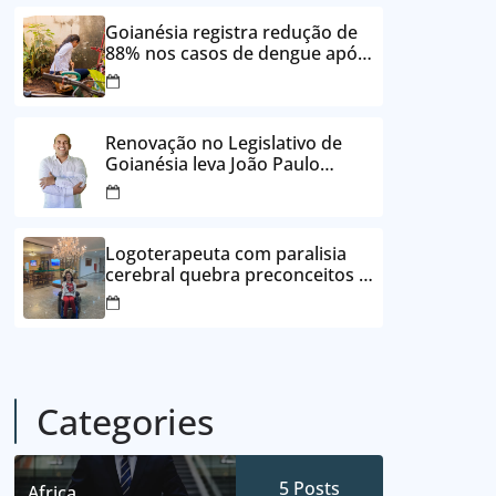
24 vezes sem juros
Goianésia registra redução de
88% nos casos de dengue após
ações de prevenção da
Prefeitura
Renovação no Legislativo de
Goianésia leva João Paulo
Batista à Câmara Municipal
Logoterapeuta com paralisia
cerebral quebra preconceitos e
ajuda pacientes a reencontrar
propósito em Goianésia
Categories
5
Posts
Africa