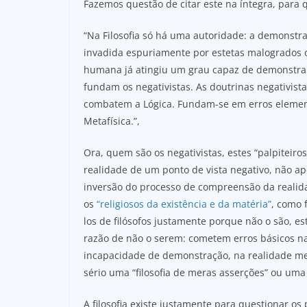
Fazemos questão de citar este na íntegra, para 
“Na Filosofia só há uma autoridade: a demonstraç
invadida espuriamente por estetas malogrados ou
humana já atingiu um grau capaz de demonstrar 
fundam os negativistas. As doutrinas negativist
combatem a Lógica. Fundam-se em erros element
Metafísica.”,
Ora, quem são os negativistas, estes “palpiteir
realidade de um ponto de vista negativo, não a
inversão do processo de compreensão da realida
os
“religiosos da existência e da matéria”
, como 
los de filósofos justamente porque não o são, e
razão de não o serem: cometem erros básicos na
incapacidade de demonstração, na realidade mes
sério uma “filosofia de meras asserções” ou uma 
A filosofia existe justamente para questionar o