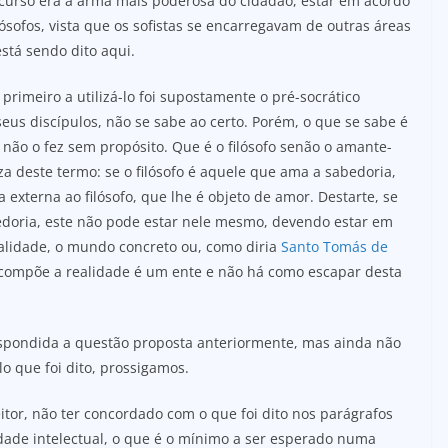
urso era a arma mais poderosa do cidadão, estar em acordo
ósofos, vista que os sofistas se encarregavam de outras áreas
stá sendo dito aqui.
 primeiro a utilizá-lo foi supostamente o pré-socrático
seus discípulos, não se sabe ao certo. Porém, o que se sabe é
ão o fez sem propósito. Que é o filósofo senão o amante-
za deste termo: se o filósofo é aquele que ama a sabedoria,
externa ao filósofo, que lhe é objeto de amor. Destarte, se
bedoria, este não pode estar nele mesmo, devendo estar em
ealidade, o mundo concreto ou, como diria
Santo Tomás de
e compõe a realidade é um ente e não há como escapar desta
spondida a questão proposta anteriormente, mas ainda não
lo que foi dito, prossigamos.
itor, não ter concordado com o que foi dito nos parágrafos
dade intelectual, o que é o mínimo a ser esperado numa