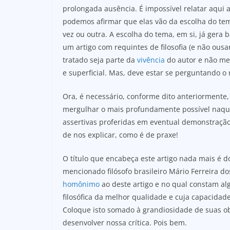
prolongada ausência. É impossível relatar aqui a
podemos afirmar que elas vão da escolha do tem
vez ou outra. A escolha do tema, em si, já gera b
um artigo com requintes de filosofia (e não ous
tratado seja parte da
vivência
do autor e não men
e superficial. Mas, deve estar se perguntando o 
Ora, é necessário, conforme dito anteriormente, q
mergulhar o mais profundamente possível naqu
assertivas proferidas em eventual demonstração 
de nos explicar, como é de praxe!
O título que encabeça este artigo nada mais é
mencionado filósofo brasileiro Mário Ferreira d
homônimo
ao deste artigo e no qual constam alg
filosófica da melhor qualidade e cuja capacida
Coloque isto somado à grandiosidade de suas ob
desenvolver nossa crítica. Pois bem.