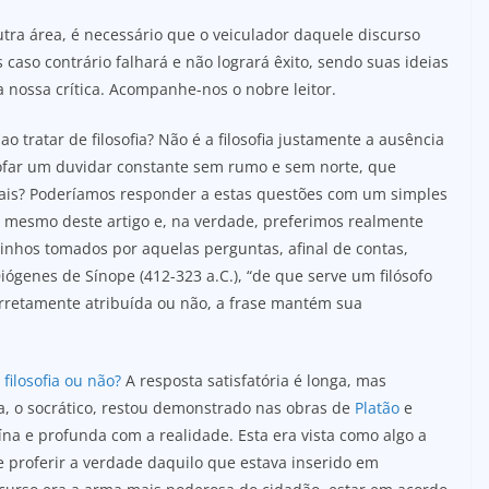
utra área, é necessário que o veiculador daquele discurso
 caso contrário falhará e não logrará êxito, sendo suas ideias
ia nossa crítica. Acompanhe-nos o nobre leitor.
o tratar de filosofia? Não é a filosofia justamente a ausência
sofar um duvidar constante sem rumo e sem norte, que
ais? Poderíamos responder a estas questões com um simples
o mesmo deste artigo e, na verdade, preferimos realmente
hos tomados por aquelas perguntas, afinal de contas,
Diógenes de Sínope (412-323 a.C.), “de que serve um filósofo
rretamente atribuída ou não, a frase mantém sua
filosofia ou não?
A resposta satisfatória é longa, mas
fia, o socrático, restou demonstrado nas obras de
Platão
e
a e profunda com a realidade. Esta era vista como algo a
e proferir a verdade daquilo que estava inserido em