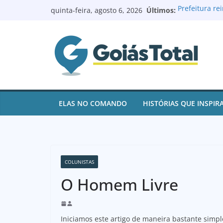
Pular
Últimos:
Prefeitura r
quinta-feira, agosto 6, 2026
para
reforma e mo
Prefeito Rena
o
de contas e 
conteúdo
juros
Goianésia re
após ações d
Renovação no 
Batista à Câ
Logoterapeut
ELAS NO COMANDO
HISTÓRIAS QUE INSPIR
e ajuda pacie
COLUNISTAS
O Homem Livre
Iniciamos este artigo de maneira bastante simpló