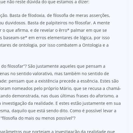
que não reste dúvida do que estamos a dizer:
ão. Basta de filodoxia, de filosofia de meras asserções,
 duvidosos. Basta de palpiteiros no filosofar. A mente
o que afirma, e de revelar o êrro* palmar em que se
as baseam-se* em erros elementares de lógica, por isso
ares de ontologia, por isso combatem a Ontologia e a
os do filosofar”? São justamente aqueles que pensam a
penas no sentido valorativo, mas também no sentido de
de: pensam que a existência precede a essência. Estes são
foram nomeados pelo próprio Mário, que se recusa a chamá-
stando demonstrada, nas duas últimas frases do aforismo, a
 investigação da realidade. E estes estão justamente em sua
ma, daquilo que está sendo dito. Como é possível levar a
“filosofia do mais ou menos possível”?
s parâmetros que norteiam a investigação da realidade que