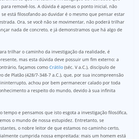
 para removê-los. A dúvida é apenas o ponto inicial, não
se está filosofando ao duvidar é o mesmo que pensar estar
strada. Ora, se você não se movimentar, não poderá trilhar
nçar nada de concreto, e já demonstramos que há algo de
ra trilhar o caminho da investigação da realidade, é
presente, mas esta dúvida deve possuir um fim externo: a
ontrário, façamos como
Crátilo
(séc. V a.C.), discípulo de
eo de Platão (428/7-348-7 a.C.), que, por sua incompreensão
 ininterrupto, achou por bem permanecer calado por toda
onhecimento a respeito do mundo, devido à sua infinita
 tempo e pensamos que isto esgota a investigação filosófica,
mos o mundo de nossa estupidez. Entretanto, se
tantes, o nobre leitor de que estamos no caminho certo,
rcialmente cumprida nossa empreitada: mais um homem está