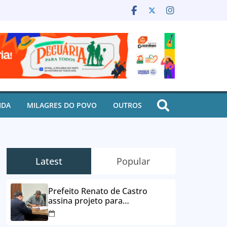
IDA
MILAGRES DO POVO
OUTROS
Latest
Popular
Prefeito Renato de Castro
assina projeto para
desbloqueio de contas e
parcelamento de dívidas em até