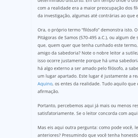
determinado discurso. Em um tempo onde o disc
com a realidade era a maior preocupação dos fil
da investigação, algumas até contrárias ao que e
Ora, o próprio termo “filósofo” demonstra isto. O
Pitágoras de Samos (570-495 a.C.), ou algum de 
que, quem quer que tenha cunhado este termo, n
amigo da sabedoria? Note o nobre leitor a sutile
isso ocorre justamente porque há uma sabedoria 
há algo externo a ser amado pelo filósofo, a sa
um lugar apartado. Este lugar é justamente a r
Aquino
, os entes da realidade. Tudo aquilo qu
afirmação.
Portanto, percebemos aqui já mais ou menos re
satisfatoriamente. Se o leitor concorda com aqui
Mas eis aqui outra pergunta: como pode você, le
anteriores? Presumindo que você tenha honesti