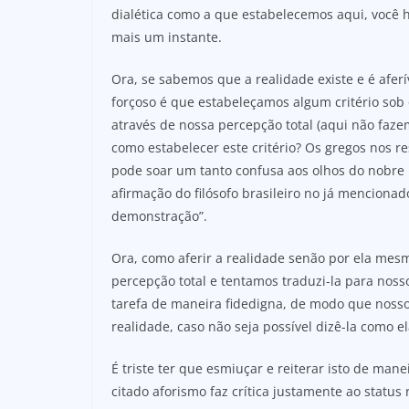
dialética como a que estabelecemos aqui, você 
mais um instante.
Ora, se sabemos que a realidade existe e é aferí
forçoso é que estabeleçamos algum critério sob o
através de nossa percepção total (aqui não faze
como estabelecer este critério? Os gregos nos re
pode soar um tanto confusa aos olhos do nobre l
afirmação do filósofo brasileiro no já mencionad
demonstração”.
Ora, como aferir a realidade senão por ela mes
percepção total e tentamos traduzi-la para noss
tarefa de maneira fidedigna, de modo que noss
realidade, caso não seja possível dizê-la como el
É triste ter que esmiuçar e reiterar isto de man
citado aforismo faz crítica justamente ao status r