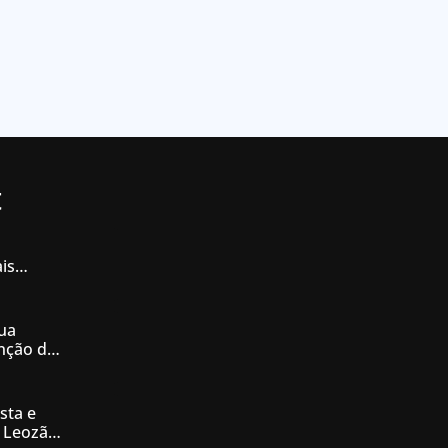
t
is
iás
ua
enção de
nésia
sta e
 Leozão