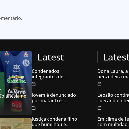
omentário.
Latest
Lates
Condenados
Dona Laura, a
integrantes de
benzedeira ma
organização
famosa de Go
criminosa acusados
de explodir caixas
Jovem é denunciado
Leozão contin
 Goianésia no
eletrônicos
por matar três
liderando int
filhotes de cachorro e
votos em Goia
usar sangue para
ameaçar os donos,
Justiça condena filho
Em clima de fe
em Aparecida de
que humilhou e
com multidão,
Goiânia