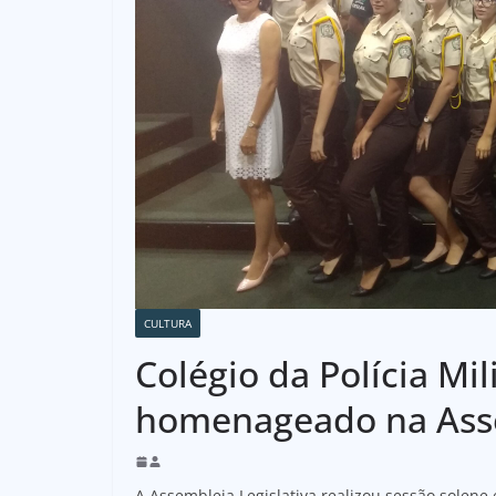
CULTURA
Colégio da Polícia Mil
homenageado na Asse
A Assembleia Legislativa realizou sessão solene