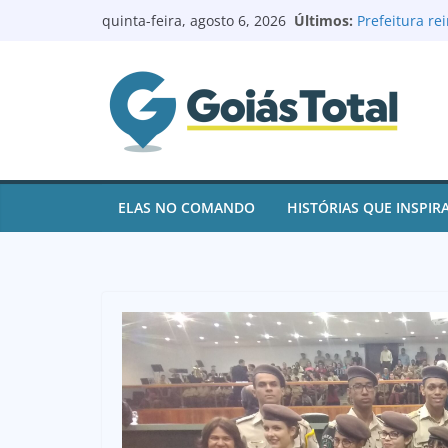
Pular
Últimos:
Prefeitura r
quinta-feira, agosto 6, 2026
para
reforma e mo
Prefeito Rena
o
de contas e 
conteúdo
juros
Goianésia re
após ações d
Renovação no 
Batista à Câ
Logoterapeut
ELAS NO COMANDO
HISTÓRIAS QUE INSPIR
e ajuda pacie