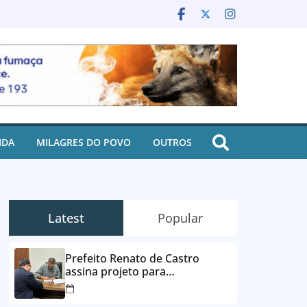
IDA
MILAGRES DO POVO
OUTROS
Latest
Popular
Prefeito Renato de Castro
assina projeto para
desbloqueio de contas e
parcelamento de dívidas em até