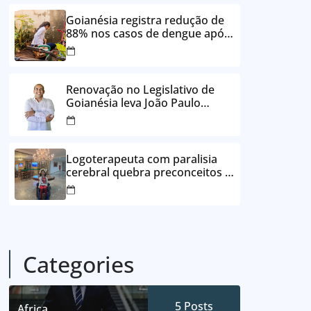
24 vezes sem juros
Goianésia registra redução de
88% nos casos de dengue após
ações de prevenção da
Prefeitura
Renovação no Legislativo de
Goianésia leva João Paulo
Batista à Câmara Municipal
Logoterapeuta com paralisia
cerebral quebra preconceitos e
ajuda pacientes a reencontrar
propósito em Goianésia
Categories
5
Posts
Africa