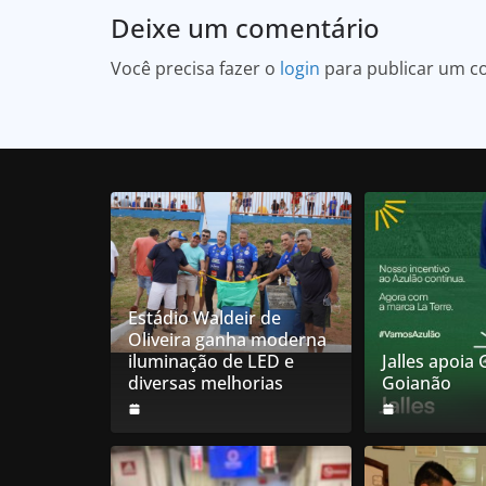
Deixe um comentário
Você precisa fazer o
login
para publicar um c
Estádio Waldeir de
Oliveira ganha moderna
iluminação de LED e
Jalles apoia
diversas melhorias
Goianão