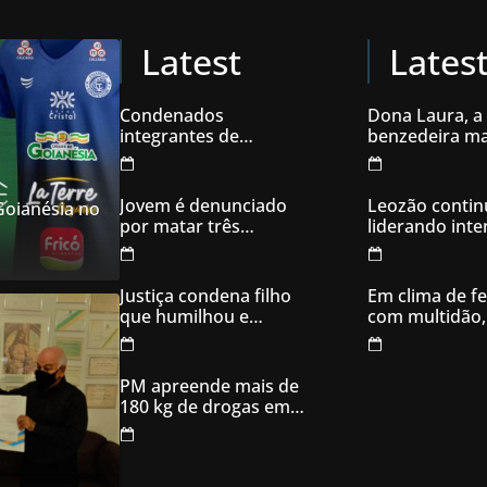
Latest
Lates
Condenados
Dona Laura, a
integrantes de
benzedeira ma
organização
famosa de Go
criminosa acusados
de explodir caixas
Jovem é denunciado
Leozão contin
 Goianésia no
eletrônicos
por matar três
liderando int
filhotes de cachorro e
votos em Goia
usar sangue para
ameaçar os donos,
Justiça condena filho
Em clima de fe
em Aparecida de
que humilhou e
com multidão,
Goiânia
ameaçou mãe idosa;
inaugura comi
da prisão à sentença
campanha
condenatória foram
PM apreende mais de
apenas 21 dias
180 kg de drogas em
Goiás