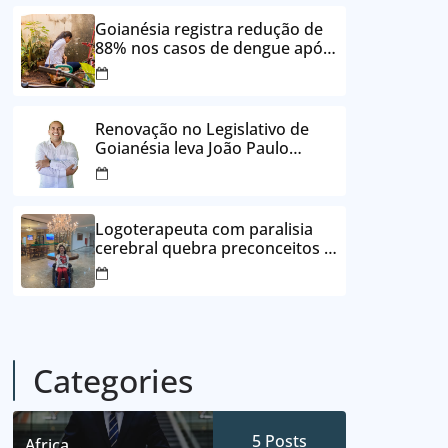
24 vezes sem juros
Goianésia registra redução de
88% nos casos de dengue após
ações de prevenção da
Prefeitura
Renovação no Legislativo de
Goianésia leva João Paulo
Batista à Câmara Municipal
Logoterapeuta com paralisia
cerebral quebra preconceitos e
ajuda pacientes a reencontrar
propósito em Goianésia
Categories
5
Posts
Africa