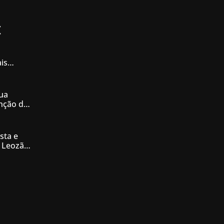
t
is
iás
ua
enção de
nésia
sta e
 Leozão
tê de