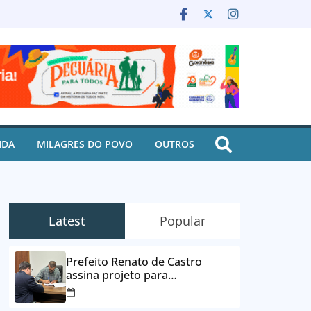
IDA
MILAGRES DO POVO
OUTROS
Latest
Popular
Prefeito Renato de Castro
assina projeto para
desbloqueio de contas e
parcelamento de dívidas em até