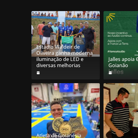
Estádio Waldeir de
Oliveira ganha moderna
iluminação de LED e
Jalles apoia
diversas melhorias
Goianão
Atleta de Goianésia