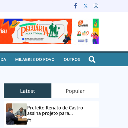
IDA
MILAGRES DO POVO
OUTROS
Latest
Popular
Prefeito Renato de Castro
assina projeto para
desbloqueio de contas e
parcelamento de dívidas em até