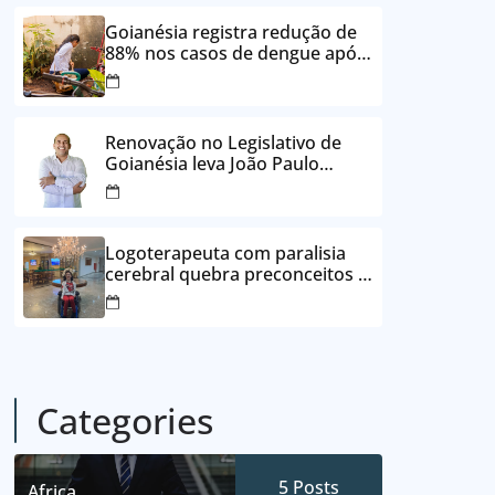
24 vezes sem juros
Goianésia registra redução de
88% nos casos de dengue após
ações de prevenção da
Prefeitura
Renovação no Legislativo de
Goianésia leva João Paulo
Batista à Câmara Municipal
Logoterapeuta com paralisia
cerebral quebra preconceitos e
ajuda pacientes a reencontrar
propósito em Goianésia
Categories
5
Posts
Africa