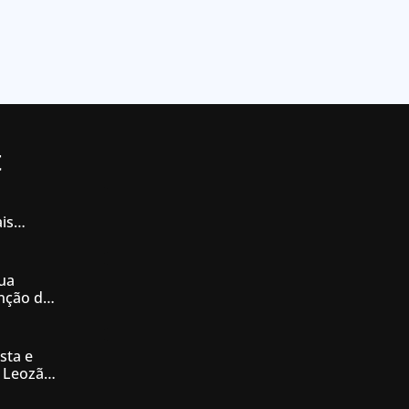
t
is
iás
ua
enção de
nésia
sta e
 Leozão
tê de