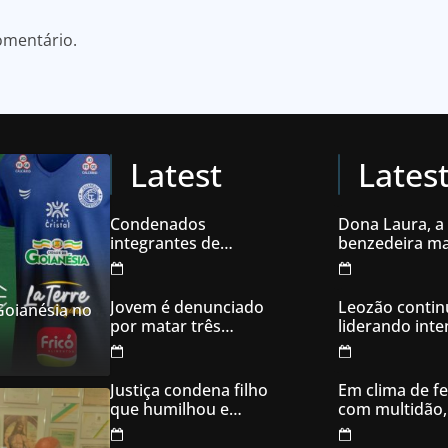
omentário.
Latest
Lates
Condenados
Dona Laura, a
integrantes de
benzedeira ma
organização
famosa de Go
criminosa acusados
de explodir caixas
Jovem é denunciado
Leozão contin
 Goianésia no
eletrônicos
por matar três
liderando int
filhotes de cachorro e
votos em Goia
usar sangue para
ameaçar os donos,
Justiça condena filho
Em clima de fe
em Aparecida de
que humilhou e
com multidão,
Goiânia
ameaçou mãe idosa;
inaugura comi
da prisão à sentença
campanha