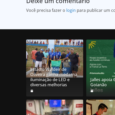
Deixe um comentário
Você precisa fazer o
login
para publicar um c
Estádio Waldeir de
Oliveira ganha moderna
iluminação de LED e
Jalles apoia
diversas melhorias
Goianão