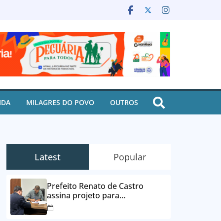
IDA
MILAGRES DO POVO
OUTROS
Latest
Popular
Prefeito Renato de Castro
assina projeto para
desbloqueio de contas e
parcelamento de dívidas em até