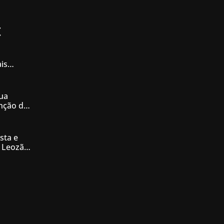
t
is
iás
ua
enção de
nésia
sta e
 Leozão
tê de