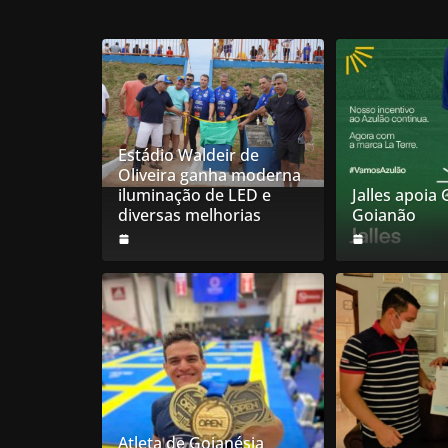
Estádio Waldeir de
Oliveira ganha moderna
iluminação de LED e
Jalles apoia
diversas melhorias
Goianão
Atleta de Goianésia