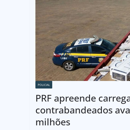
POLICIAL
PRF apreende carreg
contrabandeados aval
milhões