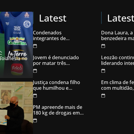
Latest
Lates
Condenados
Dona Laura, a
integrantes de
benzedeira ma
organização
famosa de Go
criminosa acusados
de explodir caixas
Jovem é denunciado
Leozão contin
 Goianésia no
eletrônicos
por matar três
liderando int
filhotes de cachorro e
votos em Goia
usar sangue para
ameaçar os donos,
Justiça condena filho
Em clima de fe
em Aparecida de
que humilhou e
com multidão,
Goiânia
ameaçou mãe idosa;
inaugura comi
da prisão à sentença
campanha
condenatória foram
PM apreende mais de
apenas 21 dias
180 kg de drogas em
Goiás