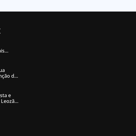
t
is
iás
ua
enção de
nésia
sta e
 Leozão
tê de