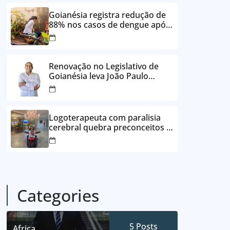
24 vezes sem juros
Goianésia registra redução de
88% nos casos de dengue após
ações de prevenção da
Prefeitura
Renovação no Legislativo de
Goianésia leva João Paulo
Batista à Câmara Municipal
Logoterapeuta com paralisia
cerebral quebra preconceitos e
ajuda pacientes a reencontrar
propósito em Goianésia
Categories
5
Posts
Africa