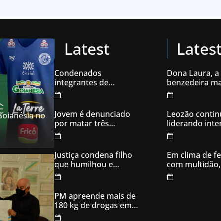
Latest
Lates
Condenados
Dona Laura, a
integrantes de
benzedeira ma
organização
famosa de Go
criminosa acusados
de explodir caixas
Jovem é denunciado
Leozão contin
 Goianésia no
eletrônicos
por matar três
liderando int
filhotes de cachorro e
votos em Goia
usar sangue para
ameaçar os donos,
Justiça condena filho
Em clima de fe
em Aparecida de
que humilhou e
com multidão,
Goiânia
ameaçou mãe idosa;
inaugura comi
da prisão à sentença
campanha
condenatória foram
PM apreende mais de
apenas 21 dias
180 kg de drogas em
Goiás