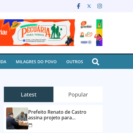
IDA
MILAGRES DO POVO
OUTROS
Latest
Popular
Prefeito Renato de Castro
assina projeto para
desbloqueio de contas e
parcelamento de dívidas em até