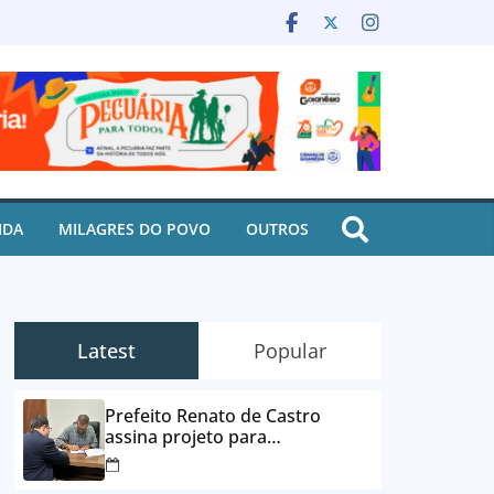
IDA
MILAGRES DO POVO
OUTROS
Latest
Popular
Prefeito Renato de Castro
assina projeto para
desbloqueio de contas e
parcelamento de dívidas em até