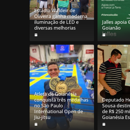
Estádio Waldeir de
Oliveira ganha moderna
iluminação de LED e
Jalles apoia
diversas melhorias
Goianão
Atleta de Goianésia
conquista três medalhas
Deputado He
no São Paulo
Sousa desti
International Open de
de R$ 250 mi
Jiu-jítsu
Goianésia E