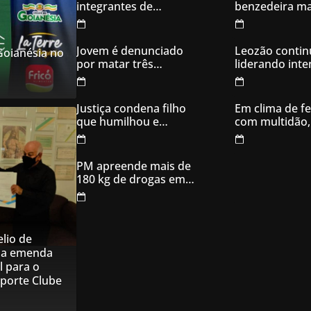
integrantes de
benzedeira ma
organização
famosa de Go
criminosa acusados
de explodir caixas
Jovem é denunciado
Leozão contin
 Goianésia no
eletrônicos
por matar três
liderando int
filhotes de cachorro e
votos em Goia
usar sangue para
ameaçar os donos,
Justiça condena filho
Em clima de fe
em Aparecida de
que humilhou e
com multidão,
Goiânia
ameaçou mãe idosa;
inaugura comi
da prisão à sentença
campanha
condenatória foram
PM apreende mais de
apenas 21 dias
180 kg de drogas em
Goiás
lio de
na emenda
l para o
sporte Clube