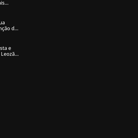
is
iás
ua
enção de
nésia
sta e
 Leozão
tê de