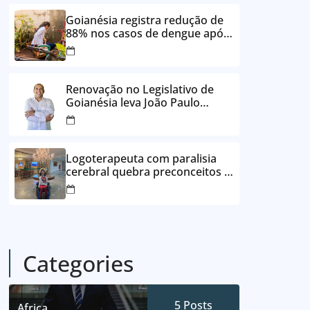
24 vezes sem juros
Goianésia registra redução de
88% nos casos de dengue após
ações de prevenção da
Prefeitura
Renovação no Legislativo de
Goianésia leva João Paulo
Batista à Câmara Municipal
Logoterapeuta com paralisia
cerebral quebra preconceitos e
ajuda pacientes a reencontrar
propósito em Goianésia
Categories
5
Posts
Africa