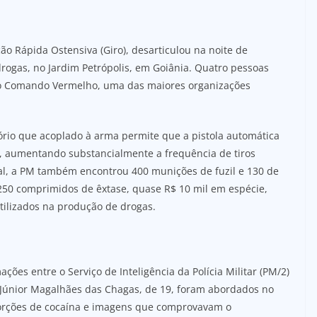
ção Rápida Ostensiva (Giro), desarticulou na noite de
drogas, no Jardim Petrópolis, em Goiânia. Quatro pessoas
do Comando Vermelho, uma das maiores organizações
ório que acoplado à arma permite que a pistola automática
 aumentando substancialmente a frequência de tiros
l, a PM também encontrou 400 munições de fuzil e 130 de
 250 comprimidos de êxtase, quase R$ 10 mil em espécie,
tilizados na produção de drogas.
ções entre o Serviço de Inteligência da Polícia Militar (PM/2)
e Júnior Magalhães das Chagas, de 19, foram abordados no
porções de cocaína e imagens que comprovavam o