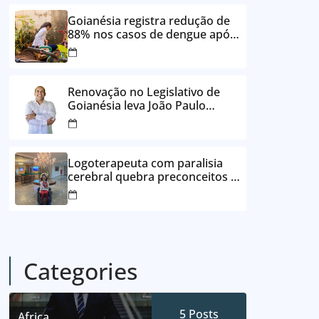
24 vezes sem juros
Goianésia registra redução de
88% nos casos de dengue após
ações de prevenção da
Prefeitura
Renovação no Legislativo de
Goianésia leva João Paulo
Batista à Câmara Municipal
Logoterapeuta com paralisia
cerebral quebra preconceitos e
ajuda pacientes a reencontrar
propósito em Goianésia
Categories
5
Posts
Africa