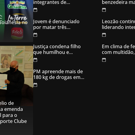
integrantes de
benzedeira ma
organização
famosa de Go
criminosa acusados
de explodir caixas
Jovem é denunciado
Leozão contin
 Goianésia no
eletrônicos
por matar três
liderando int
filhotes de cachorro e
votos em Goia
usar sangue para
ameaçar os donos,
Justiça condena filho
Em clima de fe
em Aparecida de
que humilhou e
com multidão,
Goiânia
ameaçou mãe idosa;
inaugura comi
da prisão à sentença
campanha
condenatória foram
PM apreende mais de
apenas 21 dias
180 kg de drogas em
Goiás
lio de
na emenda
l para o
sporte Clube