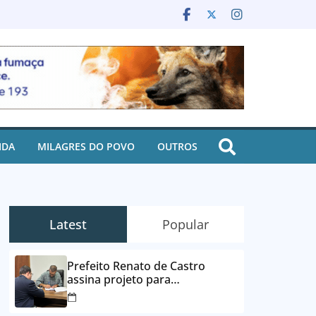
IDA
MILAGRES DO POVO
OUTROS
Latest
Popular
Prefeito Renato de Castro
assina projeto para
desbloqueio de contas e
parcelamento de dívidas em até