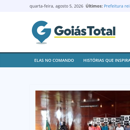
Pular
Últimos:
Prefeitura r
quarta-feira, agosto 5, 2026
para
reforma e mo
Prefeito Rena
o
de contas e 
conteúdo
juros
Goianésia re
após ações d
Renovação no 
Batista à Câ
Logoterapeut
ELAS NO COMANDO
HISTÓRIAS QUE INSPIR
e ajuda paci