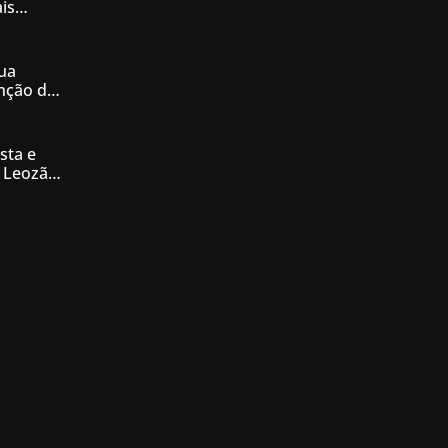
is
iás
ua
enção de
nésia
sta e
 Leozão
tê de