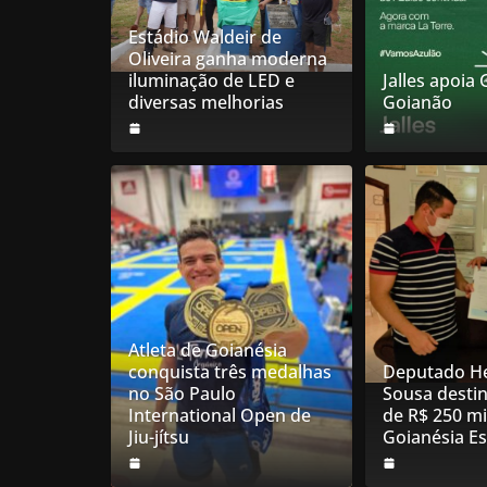
Estádio Waldeir de
Oliveira ganha moderna
iluminação de LED e
Jalles apoia
diversas melhorias
Goianão
Atleta de Goianésia
conquista três medalhas
Deputado He
no São Paulo
Sousa desti
International Open de
de R$ 250 mi
Jiu-jítsu
Goianésia E