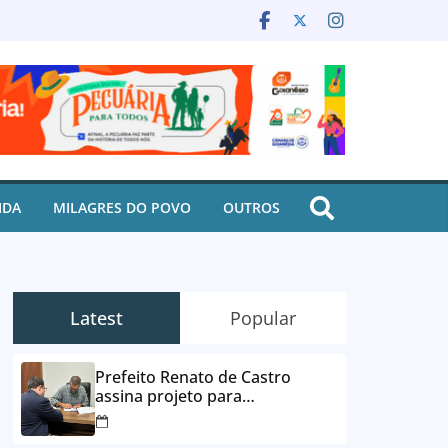
IDA
MILAGRES DO POVO
OUTROS
Latest
Popular
Prefeito Renato de Castro
assina projeto para
desbloqueio de contas e
parcelamento de dívidas em até