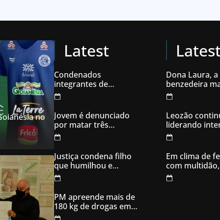
Latest
Lates
Condenados
Dona Laura, a
integrantes de
benzedeira ma
organização
famosa de Go
criminosa acusados
de explodir caixas
Jovem é denunciado
Leozão contin
 Goianésia no
eletrônicos
por matar três
liderando int
filhotes de cachorro e
votos em Goia
usar sangue para
ameaçar os donos,
Justiça condena filho
Em clima de fe
em Aparecida de
que humilhou e
com multidão,
Goiânia
ameaçou mãe idosa;
inaugura comi
da prisão à sentença
campanha
condenatória foram
PM apreende mais de
apenas 21 dias
180 kg de drogas em
Goiás