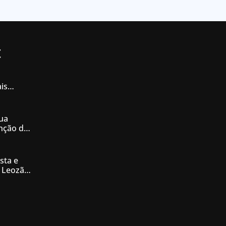
t
is
iás
ua
enção de
nésia
sta e
 Leozão
tê de