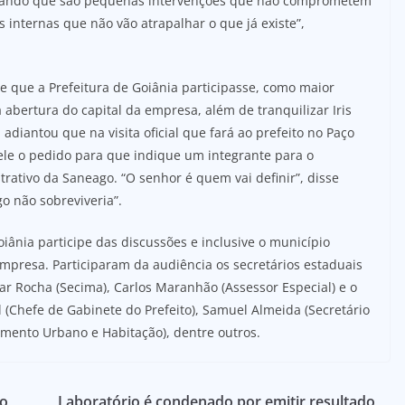
altando que são pequenas intervenções que não comprometem
 internas que não vão atrapalhar o que já existe”,
 que a Prefeitura de Goiânia participasse, como maior
 abertura do capital da empresa, além de tranquilizar Iris
diantou que na visita oficial que fará ao prefeito no Paço
 ele o pedido para que indique um integrante para o
trativo da Saneago. “O senhor é quem vai definir”, disse
o não sobreviveria”.
iânia participe das discussões e inclusive o município
 empresa. Participaram da audiência os secretários estaduais
r Rocha (Secima), Carlos Maranhão (Assessor Especial) e o
l (Chefe de Gabinete do Prefeito), Samuel Almeida (Secretário
amento Urbano e Habitação), dentre outros.
ro
Laboratório é condenado por emitir resultado