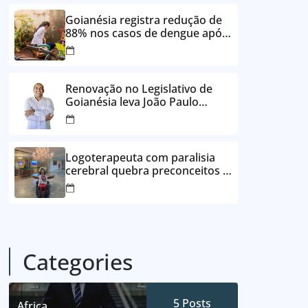
24 vezes sem juros
Goianésia registra redução de
88% nos casos de dengue após
ações de prevenção da
Prefeitura
Renovação no Legislativo de
Goianésia leva João Paulo
Batista à Câmara Municipal
Logoterapeuta com paralisia
cerebral quebra preconceitos e
ajuda pacientes a reencontrar
propósito em Goianésia
Categories
5
Posts
Africa