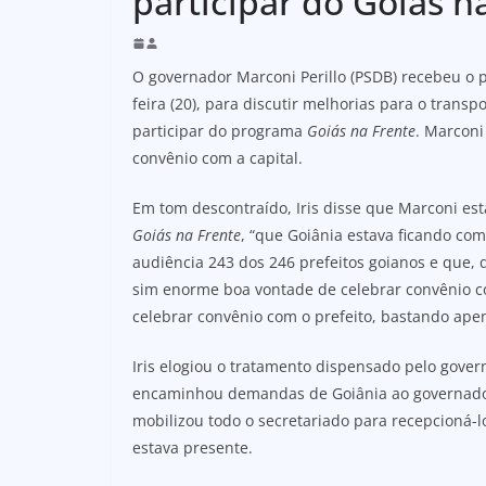
participar do Goiás n
O governador Marconi Perillo (PSDB) recebeu o p
feira (20), para discutir melhorias para o transp
participar do programa
Goiás na Frente
. Marconi
convênio com a capital.
Em tom descontraído, Iris disse que Marconi es
Goiás na Frente
, “que Goiânia estava ficando co
audiência 243 dos 246 prefeitos goianos e que,
sim enorme boa vontade de celebrar convênio co
celebrar convênio com o prefeito, bastando apen
Iris elogiou o tratamento dispensado pelo gove
encaminhou demandas de Goiânia ao governador
mobilizou todo o secretariado para recepcioná-
estava presente.