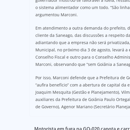
governador mostrou-se favorável à ideia, ress
o sistema alimentador como um todo. “São linhas
argumentou Marconi.
Em atendimento a outra demanda do prefeito, de
cliente da Saneago, das discussões a respeito da
adiantando que a empresa não será privatizada, a
Municipal, no próximo dia 3 de agosto, levará a
Conselho Fiscal e outro para o Conselho Adminis
Marconi, observando que “sem Goiânia a Saneag
Por isso, Marconi defende que a Prefeitura de Go
“aufira benefício” com a abertura de capital da
Joaquim Mesquita (Gestão e Planejamento), Vilma
auxiliares da Prefeitura de Goiânia Paulo Ortega
de Governo), Agenor Mariano (Secretário Planej
Motorista em fuga na GO-020 capota e car