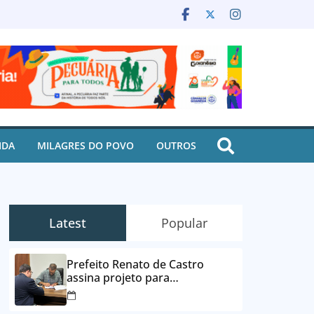
IDA
MILAGRES DO POVO
OUTROS
Latest
Popular
Prefeito Renato de Castro
assina projeto para
desbloqueio de contas e
parcelamento de dívidas em até