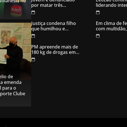
 Goianésia no
eletrônicos
por matar três
liderando int
filhotes de cachorro e
votos em Goia
usar sangue para
ameaçar os donos,
Justiça condena filho
Em clima de fe
em Aparecida de
que humilhou e
com multidão,
Goiânia
ameaçou mãe idosa;
inaugura comi
da prisão à sentença
campanha
condenatória foram
PM apreende mais de
apenas 21 dias
180 kg de drogas em
Goiás
lio de
na emenda
l para o
sporte Clube