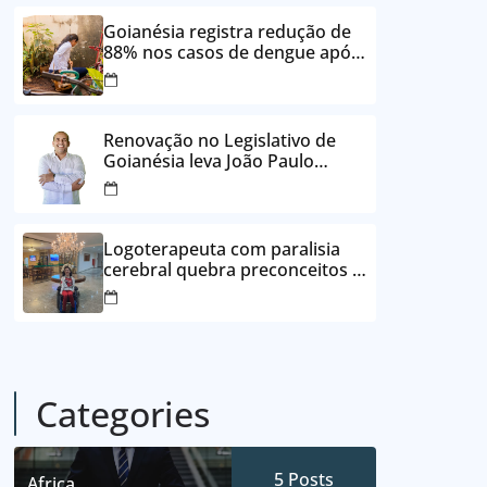
24 vezes sem juros
Goianésia registra redução de
88% nos casos de dengue após
ações de prevenção da
Prefeitura
Renovação no Legislativo de
Goianésia leva João Paulo
Batista à Câmara Municipal
Logoterapeuta com paralisia
cerebral quebra preconceitos e
ajuda pacientes a reencontrar
propósito em Goianésia
Categories
5
Posts
Africa