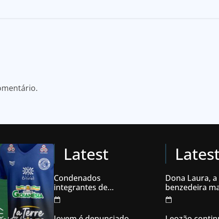
omentário.
Latest
Lates
Condenados
Dona Laura, a
integrantes de
benzedeira ma
organização
famosa de Go
criminosa acusados
de explodir caixas
Jovem é denunciado
Leozão contin