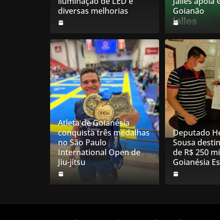
iluminação de LED e
Jalles apoia
diversas melhorias
Goianão
Atleta de Goianésia
conquista três medalhas
Deputado He
no São Paulo
Sousa desti
International Open de
de R$ 250 mi
Jiu-jítsu
Goianésia E