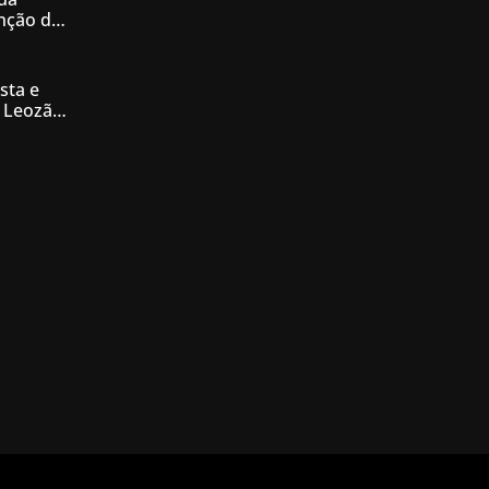
enção de
nésia
sta e
 Leozão
tê de