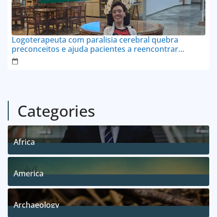
Logoterapeuta com paralisia cerebral quebra
preconceitos e ajuda pacientes a reencontrar
propósito em Goianésia
Categories
Africa
5
Posts
America
5
Posts
Archaeology