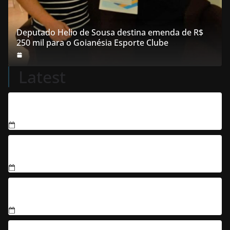
Deputado Helio de Sousa destina emenda de R$
250 mil para o Goianésia Esporte Clube
Latest
Condenados integrantes de organização criminosa
acusados de explodir caixas eletrônicos
Jovem é denunciado por matar três filhotes de
cachorro e usar sangue para ameaçar os donos, em
Aparecida de Goiânia
Justiça condena filho que humilhou e ameaçou mãe
idosa; da prisão à sentença condenatória foram
apenas 21 dias