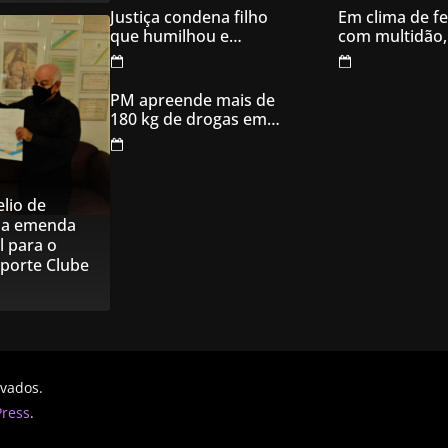
ameaçar os donos,
Justiça condena filho
Em clima de fe
em Aparecida de
que humilhou e
com multidão,
Goiânia
ameaçou mãe idosa;
inaugura comi
da prisão à sentença
campanha
condenatória foram
PM apreende mais de
apenas 21 dias
180 kg de drogas em
Goiás
lio de
na emenda
l para o
sporte Clube
rvados.
ress
.