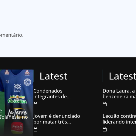
omentário.
Latest
Lates
Condenados
Dona Laura, a
integrantes de
benzedeira ma
organização
famosa de Go
criminosa acusados
de explodir caixas
Jovem é denunciado
Leozão contin
 Goianésia no
eletrônicos
por matar três
liderando int
filhotes de cachorro e
votos em Goia
usar sangue para