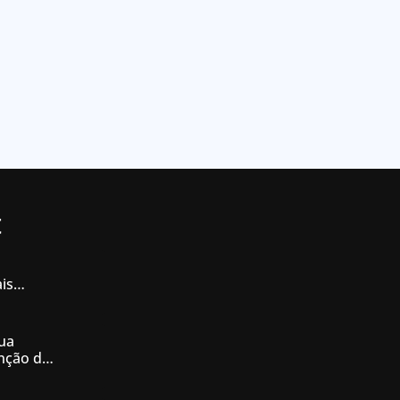
t
is
iás
ua
enção de
nésia