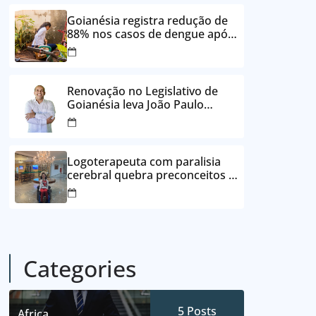
24 vezes sem juros
Goianésia registra redução de
88% nos casos de dengue após
ações de prevenção da
Prefeitura
Renovação no Legislativo de
Goianésia leva João Paulo
Batista à Câmara Municipal
Logoterapeuta com paralisia
cerebral quebra preconceitos e
ajuda pacientes a reencontrar
propósito em Goianésia
Categories
5
Posts
Africa