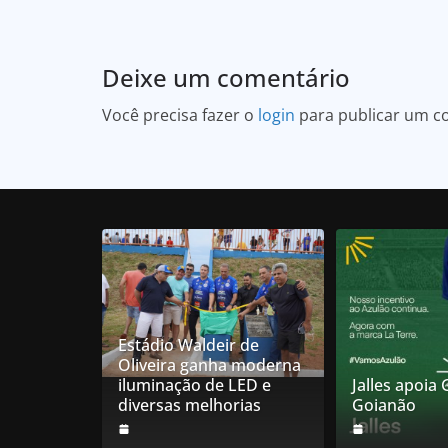
Deixe um comentário
Você precisa fazer o
login
para publicar um c
Estádio Waldeir de
Oliveira ganha moderna
iluminação de LED e
Jalles apoia
diversas melhorias
Goianão