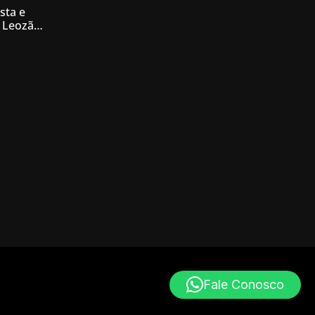
sta e
 Leozão
tê de
Fale Conosco