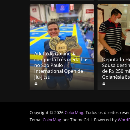
Atleta de Goianésia
conquista três medalhas
Deputado He
no São Paulo
Sousa desti
International Open de
de R$ 250 mi
Jiu-jítsu
Goianésia E
Copyright © 2026
ColorMag
. Todos os direitos rese
Tema:
ColorMag
por ThemeGrill. Powered by
WordP