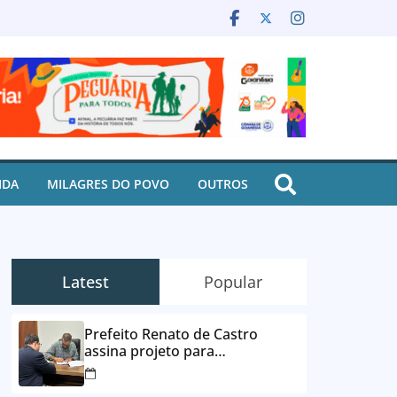
IDA
MILAGRES DO POVO
OUTROS
Latest
Popular
Prefeito Renato de Castro
assina projeto para
desbloqueio de contas e
parcelamento de dívidas em até