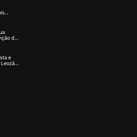
is
iás
ua
enção de
nésia
sta e
 Leozão
tê de