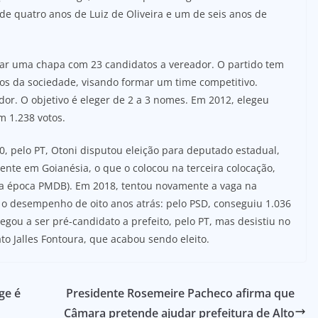
de quatro anos de Luiz de Oliveira e um de seis anos de
ar uma chapa com 23 candidatos a vereador. O partido tem
s da sociedade, visando formar um time competitivo.
r. O objetivo é eleger de 2 a 3 nomes. Em 2012, elegeu
om 1.238 votos.
0, pelo PT, Otoni disputou eleição para deputado estadual,
nte em Goianésia, o que o colocou na terceira colocação,
na época PMDB). Em 2018, tentou novamente a vaga na
r o desempenho de oito anos atrás: pelo PSD, conseguiu 1.036
egou a ser pré-candidato a prefeito, pelo PT, mas desistiu no
o Jalles Fontoura, que acabou sendo eleito.
ge é
Presidente Rosemeire Pacheco afirma que
Câmara pretende ajudar prefeitura de Alto