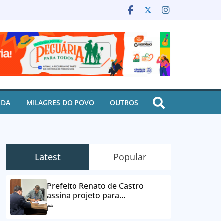
IDA
MILAGRES DO POVO
OUTROS
Latest
Popular
Prefeito Renato de Castro
assina projeto para
desbloqueio de contas e
parcelamento de dívidas em até