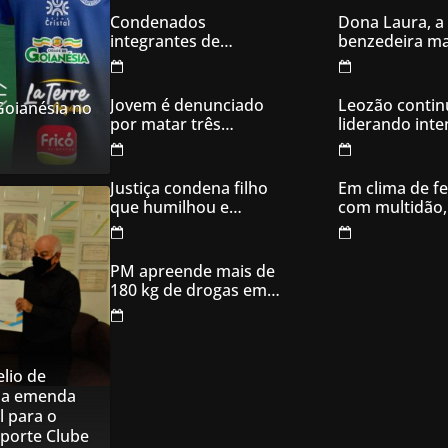
Condenados
Dona Laura, a
integrantes de
benzedeira ma
organização
famosa de Go
criminosa acusados
de explodir caixas
Jovem é denunciado
Leozão contin
 Goianésia no
eletrônicos
por matar três
liderando int
filhotes de cachorro e
votos em Goia
usar sangue para
ameaçar os donos,
Justiça condena filho
Em clima de fe
em Aparecida de
que humilhou e
com multidão,
Goiânia
ameaçou mãe idosa;
inaugura comi
da prisão à sentença
campanha
condenatória foram
PM apreende mais de
apenas 21 dias
180 kg de drogas em
Goiás
lio de
na emenda
l para o
sporte Clube