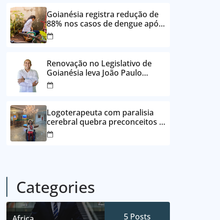
24 vezes sem juros
Goianésia registra redução de
88% nos casos de dengue após
ações de prevenção da
Prefeitura
Renovação no Legislativo de
Goianésia leva João Paulo
Batista à Câmara Municipal
Logoterapeuta com paralisia
cerebral quebra preconceitos e
ajuda pacientes a reencontrar
propósito em Goianésia
Categories
5
Posts
Africa