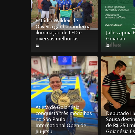
Estádio Waldeir de
Oliveira ganha moderna
iluminação de LED e
Jalles apoia
diversas melhorias
Goianão
Atleta de Goianésia
conquista três medalhas
Deputado He
no São Paulo
Sousa desti
International Open de
de R$ 250 mi
Jiu-jítsu
Goianésia E