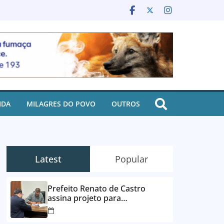
IDA
MILAGRES DO POVO
OUTROS
Latest
Popular
Prefeito Renato de Castro
assina projeto para
desbloqueio de contas e
parcelamento de dívidas em até