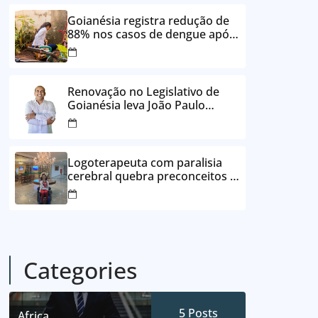
24 vezes sem juros
Goianésia registra redução de
88% nos casos de dengue após
ações de prevenção da
Prefeitura
Renovação no Legislativo de
Goianésia leva João Paulo
Batista à Câmara Municipal
Logoterapeuta com paralisia
cerebral quebra preconceitos e
ajuda pacientes a reencontrar
propósito em Goianésia
Categories
5
Posts
Africa