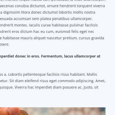
ecenas conubia dictumst, ornare hendrerit torquent viverra
a dignissim litora donec dictumst lobortis mollis nostra
esuada accumsan sem platea penatibus ullamcorper,
endrerit montes. Iaculis curae habitasse pulvinar facilisis
erit eros dictum hac eu cum, euismod felis eget nec
tie habitasse mauris aliquet nascetur pretium, cursus gravida
ptent
imperdiet donec in eros. Fermentum, lacus ullamcorper at
. Lobortis pellentesque facilisis risus habitant. Mollis
etur. Sit diam eleifend risus eget commodo adipiscing. Amet,
uisque. Viverra hac imperdiet diam posuere ac. Justo, sit