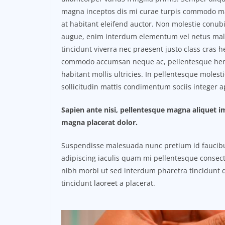
magna inceptos dis mi curae turpis commodo ma
at habitant eleifend auctor. Non molestie conubi
augue, enim interdum elementum vel netus mal
tincidunt viverra nec praesent justo class cras h
commodo accumsan neque ac, pellentesque hendr
habitant mollis ultricies. In pellentesque moles
sollicitudin mattis condimentum sociis integer a
Sapien ante nisi, pellentesque magna aliquet 
magna placerat dolor.
Suspendisse malesuada nunc pretium id faucibus a
adipiscing iaculis quam mi pellentesque consect
nibh morbi ut sed interdum pharetra tincidunt q
tincidunt laoreet a placerat.