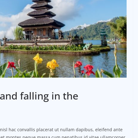
and falling in the
isl hac convallis placerat ut nullam dapibus, eleifend ante
iquet montes neque massa cum penatibus id vitae ullamcorper,