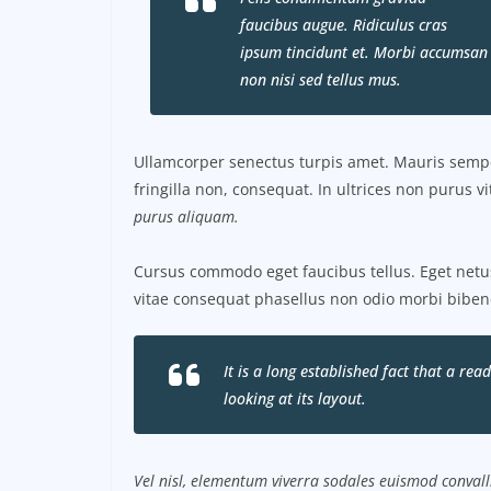
faucibus augue. Ridiculus cras
ipsum tincidunt et. Morbi accumsan
non nisi sed tellus mus.
Ullamcorper senectus turpis amet. Mauris semper
fringilla non, consequat. In ultrices non purus v
purus aliquam.
Cursus commodo eget faucibus tellus. Eget ne
vitae consequat phasellus non odio morbi biben
It is a long established fact that a re
looking at its layout.
Vel nisl, elementum viverra sodales euismod convalli