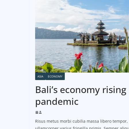
ASIA
ECONOMY
Bali’s economy rising 
pandemic
Risus metus morbi cubilia massa libero tempor, n
ullamcorper varius fringilla primis. Semper al