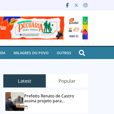
IDA
MILAGRES DO POVO
OUTROS
Latest
Popular
Prefeito Renato de Castro
assina projeto para
desbloqueio de contas e
parcelamento de dívidas em até