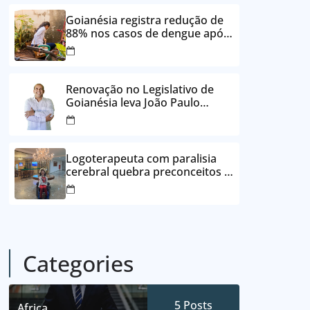
24 vezes sem juros
Goianésia registra redução de
88% nos casos de dengue após
ações de prevenção da
Prefeitura
Renovação no Legislativo de
Goianésia leva João Paulo
Batista à Câmara Municipal
Logoterapeuta com paralisia
cerebral quebra preconceitos e
ajuda pacientes a reencontrar
propósito em Goianésia
Categories
5
Posts
Africa