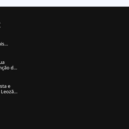
t
is
iás
ua
enção de
nésia
sta e
 Leozão
tê de