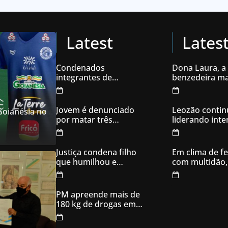
Latest
Lates
Condenados
Dona Laura, a
integrantes de
benzedeira ma
organização
famosa de Go
criminosa acusados
de explodir caixas
Jovem é denunciado
Leozão contin
 Goianésia no
eletrônicos
por matar três
liderando int
filhotes de cachorro e
votos em Goia
usar sangue para
ameaçar os donos,
Justiça condena filho
Em clima de fe
em Aparecida de
que humilhou e
com multidão,
Goiânia
ameaçou mãe idosa;
inaugura comi
da prisão à sentença
campanha
condenatória foram
PM apreende mais de
apenas 21 dias
180 kg de drogas em
Goiás