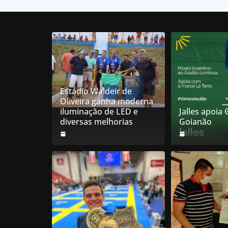
Estádio Waldeir de
Oliveira ganha moderna
iluminação de LED e
Jalles apoia
diversas melhorias
Goianão