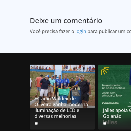
Deixe um comentário
Você precisa fazer o
login
para publicar um c
Estádio Waldeir de
Oliveira ganha moderna
iluminação de LED e
Jalles apoia
diversas melhorias
Goianão