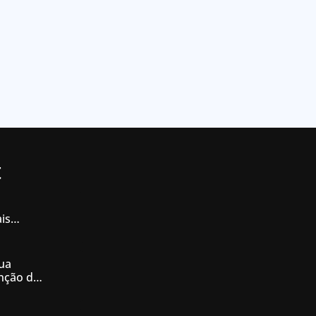
t
is
iás
ua
enção de
nésia