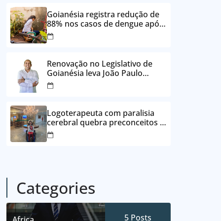
24 vezes sem juros
Goianésia registra redução de
88% nos casos de dengue após
ações de prevenção da
Prefeitura
Renovação no Legislativo de
Goianésia leva João Paulo
Batista à Câmara Municipal
Logoterapeuta com paralisia
cerebral quebra preconceitos e
ajuda pacientes a reencontrar
propósito em Goianésia
Categories
5
Posts
Africa