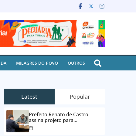
IDA
MILAGRES DO POVO
OUTROS
Latest
Popular
Prefeito Renato de Castro
assina projeto para
desbloqueio de contas e
parcelamento de dívidas em até