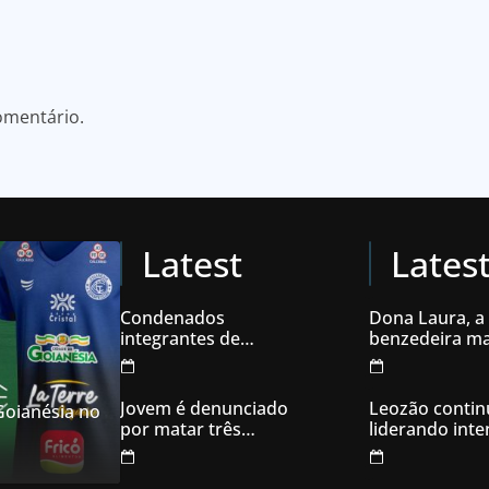
omentário.
Latest
Lates
Condenados
Dona Laura, a
integrantes de
benzedeira ma
organização
famosa de Go
criminosa acusados
de explodir caixas
Jovem é denunciado
Leozão contin
 Goianésia no
eletrônicos
por matar três
liderando int
filhotes de cachorro e
votos em Goia
usar sangue para