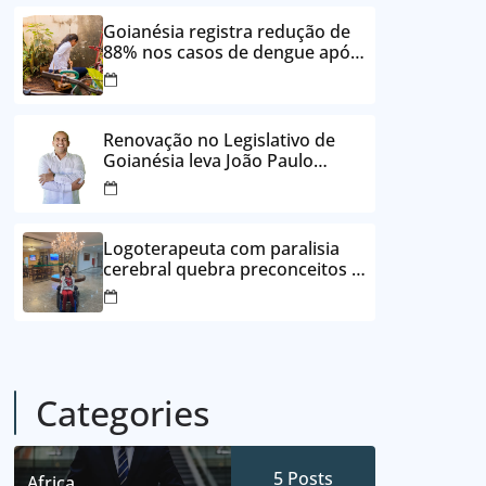
24 vezes sem juros
Goianésia registra redução de
88% nos casos de dengue após
ações de prevenção da
Prefeitura
Renovação no Legislativo de
Goianésia leva João Paulo
Batista à Câmara Municipal
Logoterapeuta com paralisia
cerebral quebra preconceitos e
ajuda pacientes a reencontrar
propósito em Goianésia
Categories
5
Posts
Africa