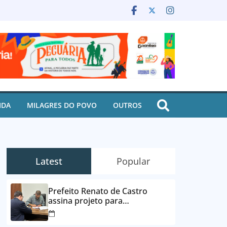
IDA
MILAGRES DO POVO
OUTROS
Latest
Popular
Prefeito Renato de Castro
assina projeto para
desbloqueio de contas e
parcelamento de dívidas em até