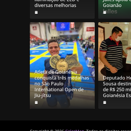
diversas melhorias
Goianão
Atleta de Goianésia
conquista três medalhas
Deputado He
no São Paulo
Sousa desti
International Open de
de R$ 250 mi
Jiu-jítsu
Goianésia E