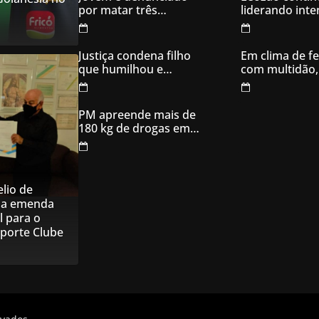
eletrônicos
por matar três
liderando int
filhotes de cachorro e
votos em Goia
usar sangue para
ameaçar os donos,
Justiça condena filho
Em clima de fe
em Aparecida de
que humilhou e
com multidão,
Goiânia
ameaçou mãe idosa;
inaugura comi
da prisão à sentença
campanha
condenatória foram
PM apreende mais de
apenas 21 dias
180 kg de drogas em
Goiás
lio de
na emenda
l para o
sporte Clube