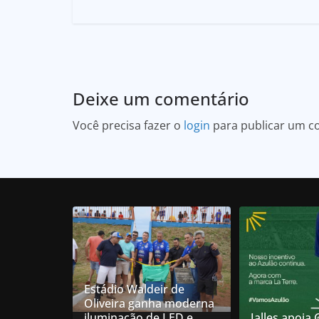
Deixe um comentário
Você precisa fazer o
login
para publicar um c
Estádio Waldeir de
Oliveira ganha moderna
iluminação de LED e
Jalles apoia