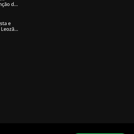
enção de
nésia
sta e
 Leozão
tê de