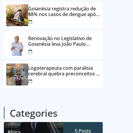
24 vezes sem juros
Goianésia registra redução de
88% nos casos de dengue após
ações de prevenção da
Prefeitura
Renovação no Legislativo de
Goianésia leva João Paulo
Batista à Câmara Municipal
Logoterapeuta com paralisia
cerebral quebra preconceitos e
ajuda pacientes a reencontrar
propósito em Goianésia
Categories
5
Posts
Africa