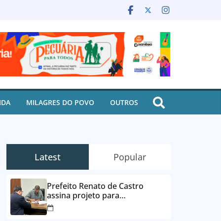
IDA
MILAGRES DO POVO
OUTROS
Latest
Popular
Prefeito Renato de Castro
assina projeto para
desbloqueio de contas e
parcelamento de dívidas em até