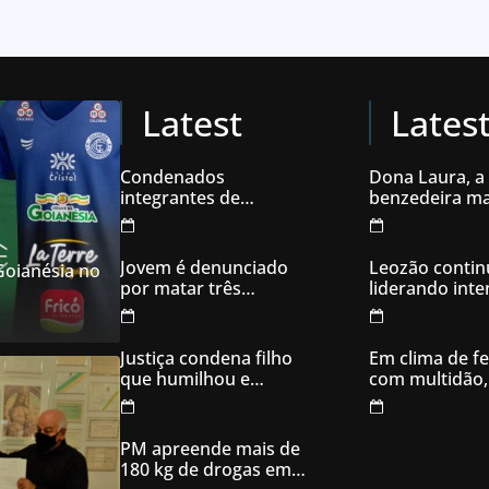
Latest
Lates
Condenados
Dona Laura, a
integrantes de
benzedeira ma
organização
famosa de Go
criminosa acusados
de explodir caixas
Jovem é denunciado
Leozão contin
 Goianésia no
eletrônicos
por matar três
liderando int
filhotes de cachorro e
votos em Goia
usar sangue para
ameaçar os donos,
Justiça condena filho
Em clima de fe
em Aparecida de
que humilhou e
com multidão,
Goiânia
ameaçou mãe idosa;
inaugura comi
da prisão à sentença
campanha
condenatória foram
PM apreende mais de
apenas 21 dias
180 kg de drogas em