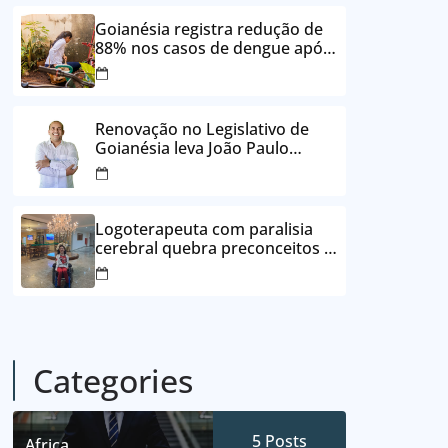
24 vezes sem juros
Goianésia registra redução de
88% nos casos de dengue após
ações de prevenção da
Prefeitura
Renovação no Legislativo de
Goianésia leva João Paulo
Batista à Câmara Municipal
Logoterapeuta com paralisia
cerebral quebra preconceitos e
ajuda pacientes a reencontrar
propósito em Goianésia
Categories
5
Posts
Africa