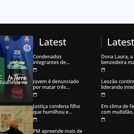
Latest
Lates
Condenados
Dona Laura, a
integrantes de
benzedeira ma
organização
famosa de Go
criminosa acusados
de explodir caixas
Jovem é denunciado
Leozão contin
 Goianésia no
eletrônicos
por matar três
liderando int
filhotes de cachorro e
votos em Goia
usar sangue para
ameaçar os donos,
Justiça condena filho
Em clima de fe
em Aparecida de
que humilhou e
com multidão,
Goiânia
ameaçou mãe idosa;
inaugura comi
da prisão à sentença
campanha
condenatória foram
PM apreende mais de