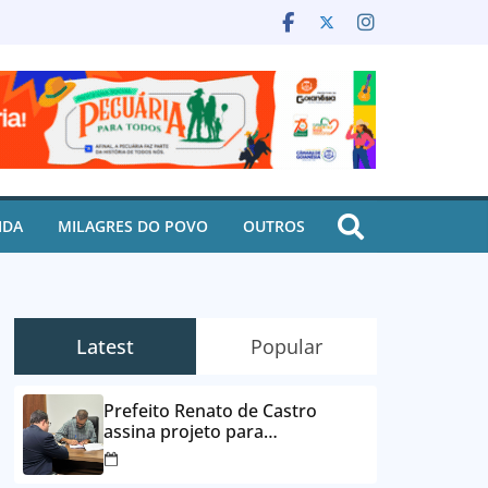
IDA
MILAGRES DO POVO
OUTROS
Latest
Popular
Prefeito Renato de Castro
assina projeto para
desbloqueio de contas e
parcelamento de dívidas em até