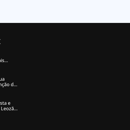
t
is
iás
ua
enção de
nésia
sta e
 Leozão
tê de