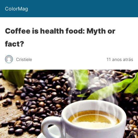
ColorMag
Coffee is health food: Myth or
fact?
Cristiele
11 anos atrás