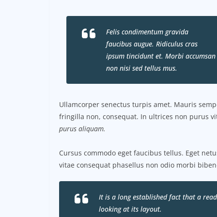
Felis condimentum gravida
faucibus augue. Ridiculus cras
ipsum tincidunt et. Morbi accumsan
non nisi sed tellus mus.
Ullamcorper senectus turpis amet. Mauris semper
fringilla non, consequat. In ultrices non purus v
purus aliquam.
Cursus commodo eget faucibus tellus. Eget ne
vitae consequat phasellus non odio morbi biben
It is a long established fact that a re
looking at its layout.