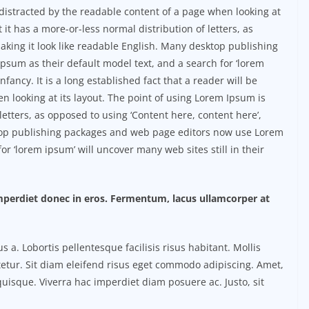
be distracted by the readable content of a page when looking at
 it has a more-or-less normal distribution of letters, as
aking it look like readable English. Many desktop publishing
sum as their default model text, and a search for ‘lorem
nfancy. It is a long established fact that a reader will be
n looking at its layout. The point of using Lorem Ipsum is
 letters, as opposed to using ‘Content here, content here’,
ktop publishing packages and web page editors now use Lorem
or ‘lorem ipsum’ will uncover many web sites still in their
imperdiet donec in eros. Fermentum, lacus ullamcorper at
. Lobortis pellentesque facilisis risus habitant. Mollis
etur. Sit diam eleifend risus eget commodo adipiscing. Amet,
uisque. Viverra hac imperdiet diam posuere ac. Justo, sit