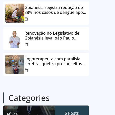
24 vezes sem juros
Goianésia registra redução de
88% nos casos de dengue após
ações de prevenção da
Prefeitura
Renovação no Legislativo de
Goianésia leva João Paulo
Batista à Câmara Municipal
Logoterapeuta com paralisia
cerebral quebra preconceitos e
ajuda pacientes a reencontrar
propósito em Goianésia
Categories
5
Posts
Africa