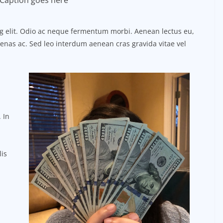
Caption goes here
ng elit. Odio ac neque fermentum morbi. Aenean lectus eu,
ecenas ac. Sed leo interdum aenean cras gravida vitae vel
 In
lis