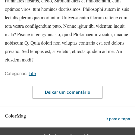
Familiares nostros, credo, Sironem dicis et Philodemum, cum
optimos viros, tum homines doctissimos. Philosophi autem in suis
lectulis plerumque moriuntur. Universa enim illorum ratione cum
tota vestra confligendum puto. Nonne igitur tibi videntur, inquit,
mala? Pisone in eo gymnasio, quod Ptolomaeum vocatur, unaque
nobiscum Q. Quia dolori non voluptas contraria est, sed doloris
privatio. Sed tempus est, si videtur, et recta quidem ad me. An
eiusdem modi?
Categorias:
Life
Deixar um comentário
ColorMag
Ir para o topo