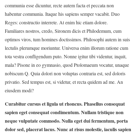
communia esse dicuntur, recte autem facta et peccata non
habentur communia. Itaque his sapiens semper vacabit. Duo
Reges: constructio interrete. At enim hic etiam dolore.
Familiares nostros, credo, Sironem dicis et Philodemum, cum
optimos viros, tum homines doctissimos. Philosophi autem in suis
lectulis plerumque moriuntur. Universa enim illorum ratione cum
tota vestra confligendum puto. Nonne igitur tibi videntur, inquit,
mala? Pisone in eo gymnasio, quod Ptolomaeum vocatur, unaque
nobiscum Q. Quia dolori non voluptas contraria est, sed doloris
privatio. Sed tempus est, si videtur, et recta quidem ad me. An
eiusdem modi?
Curabitur cursus et ligula ut rhoncus. Phasellus consequat
sapien eget consequat condimentum. Nullam tristique non
neque vulputate commodo. Nulla eget dui fermentum, porta
dolor sed, placerat lacus. Nunc at risus molestie, iaculis sapien