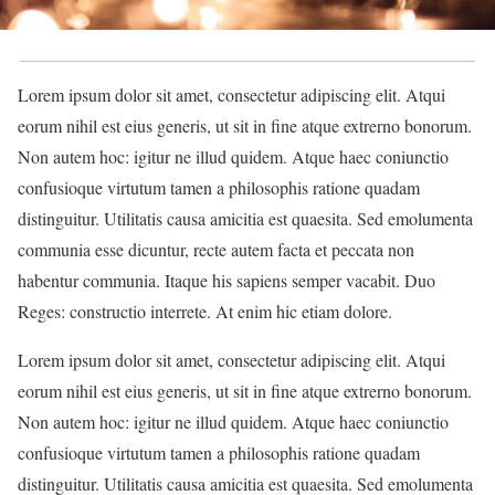
Lorem ipsum dolor sit amet, consectetur adipiscing elit. Atqui
eorum nihil est eius generis, ut sit in fine atque extrerno bonorum.
Non autem hoc: igitur ne illud quidem. Atque haec coniunctio
confusioque virtutum tamen a philosophis ratione quadam
distinguitur. Utilitatis causa amicitia est quaesita. Sed emolumenta
communia esse dicuntur, recte autem facta et peccata non
habentur communia. Itaque his sapiens semper vacabit. Duo
Reges: constructio interrete. At enim hic etiam dolore.
Lorem ipsum dolor sit amet, consectetur adipiscing elit. Atqui
eorum nihil est eius generis, ut sit in fine atque extrerno bonorum.
Non autem hoc: igitur ne illud quidem. Atque haec coniunctio
confusioque virtutum tamen a philosophis ratione quadam
distinguitur. Utilitatis causa amicitia est quaesita. Sed emolumenta