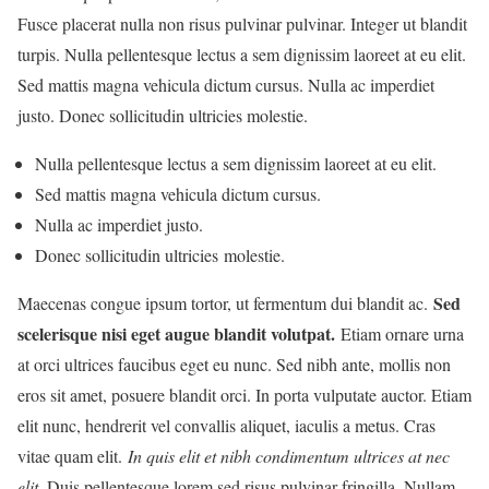
Fusce placerat nulla non risus pulvinar pulvinar. Integer ut blandit
turpis. Nulla pellentesque lectus a sem dignissim laoreet at eu elit.
Sed mattis magna vehicula dictum cursus. Nulla ac imperdiet
justo. Donec sollicitudin ultricies molestie.
Nulla pellentesque lectus a sem dignissim laoreet at eu elit.
Sed mattis magna vehicula dictum cursus.
Nulla ac imperdiet justo.
Donec sollicitudin ultricies molestie.
Sed
Maecenas congue ipsum tortor, ut fermentum dui blandit ac.
scelerisque nisi eget augue blandit volutpat.
Etiam ornare urna
at orci ultrices faucibus eget eu nunc. Sed nibh ante, mollis non
eros sit amet, posuere blandit orci. In porta vulputate auctor. Etiam
elit nunc, hendrerit vel convallis aliquet, iaculis a metus. Cras
vitae quam elit.
In quis elit et nibh condimentum ultrices at nec
elit
. Duis pellentesque lorem sed risus pulvinar fringilla. Nullam