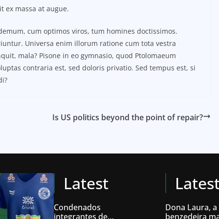
it ex massa at augue.
ilodemum, cum optimos viros, tum homines doctissimos.
iuntur. Universa enim illorum ratione cum tota vestra
inquit, mala? Pisone in eo gymnasio, quod Ptolomaeum
ptas contraria est, sed doloris privatio. Sed tempus est, si
di?
Is US politics beyond the point of repair?
Latest
Lates
Condenados
Dona Laura, a
integrantes de
benzedeira ma