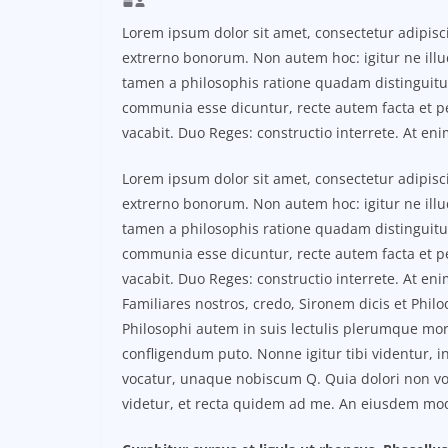
Lorem ipsum dolor sit amet, consectetur adipiscin
extrerno bonorum. Non autem hoc: igitur ne ill
tamen a philosophis ratione quadam distinguitur
communia esse dicuntur, recte autem facta et 
vacabit. Duo Reges: constructio interrete. At eni
Lorem ipsum dolor sit amet, consectetur adipiscin
extrerno bonorum. Non autem hoc: igitur ne ill
tamen a philosophis ratione quadam distinguitur
communia esse dicuntur, recte autem facta et 
vacabit. Duo Reges: constructio interrete. At eni
Familiares nostros, credo, Sironem dicis et Ph
Philosophi autem in suis lectulis plerumque mor
confligendum puto. Nonne igitur tibi videntur, 
vocatur, unaque nobiscum Q. Quia dolori non volu
videtur, et recta quidem ad me. An eiusdem mo