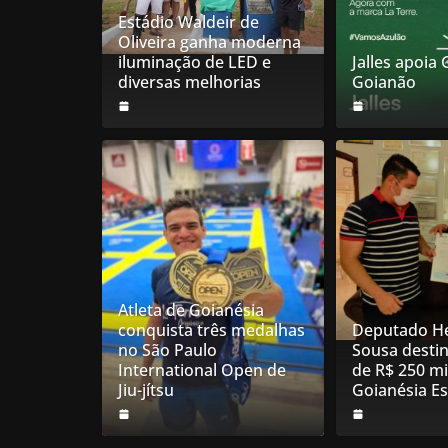
Estádio Waldeir de
Oliveira ganha moderna
iluminação de LED e
Jalles apoia
diversas melhorias
Goianão
Atleta de Goianésia
conquista três medalhas
Deputado He
no São Paulo
Sousa desti
International Open de
de R$ 250 mi
Jiu-jítsu
Goianésia E