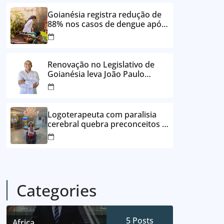
24 vezes sem juros
Goianésia registra redução de
88% nos casos de dengue após
ações de prevenção da
Prefeitura
Renovação no Legislativo de
Goianésia leva João Paulo
Batista à Câmara Municipal
Logoterapeuta com paralisia
cerebral quebra preconceitos e
ajuda pacientes a reencontrar
propósito em Goianésia
Categories
5
Posts
Africa