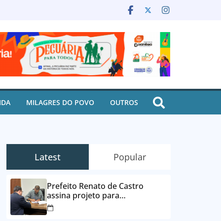
IDA
MILAGRES DO POVO
OUTROS
Latest
Popular
Prefeito Renato de Castro
assina projeto para
desbloqueio de contas e
parcelamento de dívidas em até