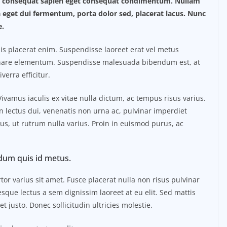
lus consequat sapien eget consequat condimentum. Nullam
eget dui fermentum, porta dolor sed, placerat lacus. Nunc
e.
lisis placerat enim. Suspendisse laoreet erat vel metus
 ornare elementum. Suspendisse malesuada bibendum est, at
iverra efficitur.
amus iaculis ex vitae nulla dictum, ac tempus risus varius.
n lectus dui, venenatis non urna ac, pulvinar imperdiet
, ut rutrum nulla varius. Proin in euismod purus, ac
dum quis id metus.
or varius sit amet. Fusce placerat nulla non risus pulvinar
tesque lectus a sem dignissim laoreet at eu elit. Sed mattis
 justo. Donec sollicitudin ultricies molestie.