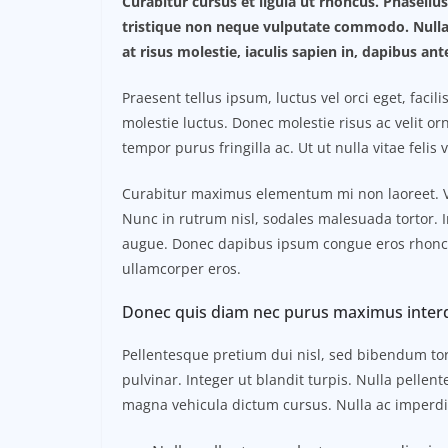
Curabitur cursus et ligula ut rhoncus. Phasel
tristique non neque vulputate commodo. Nulla 
at risus molestie, iaculis sapien in, dapibus ant
Praesent tellus ipsum, luctus vel orci eget, faci
molestie luctus. Donec molestie risus ac velit
tempor purus fringilla ac. Ut ut nulla vitae felis v
Curabitur maximus elementum mi non laoreet. Viv
Nunc in rutrum nisl, sodales malesuada tortor. I
augue. Donec dapibus ipsum congue eros rhoncus
ullamcorper eros.
Donec quis diam nec purus maximus inter
Pellentesque pretium dui nisl, sed bibendum tort
pulvinar. Integer ut blandit turpis. Nulla pellen
magna vehicula dictum cursus. Nulla ac imperdiet