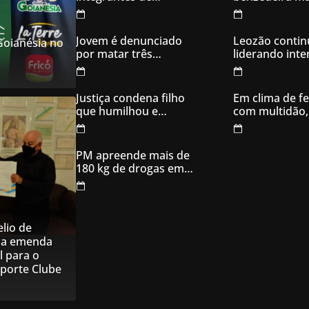
organização
famosa de Go
criminosa acusados
de explodir caixas
Jovem é denunciado
Leozão contin
 Goianésia no
eletrônicos
por matar três
liderando int
filhotes de cachorro e
votos em Goia
usar sangue para
ameaçar os donos,
Justiça condena filho
Em clima de fe
em Aparecida de
que humilhou e
com multidão,
Goiânia
ameaçou mãe idosa;
inaugura comi
da prisão à sentença
campanha
condenatória foram
PM apreende mais de
apenas 21 dias
180 kg de drogas em
Goiás
lio de
na emenda
l para o
sporte Clube