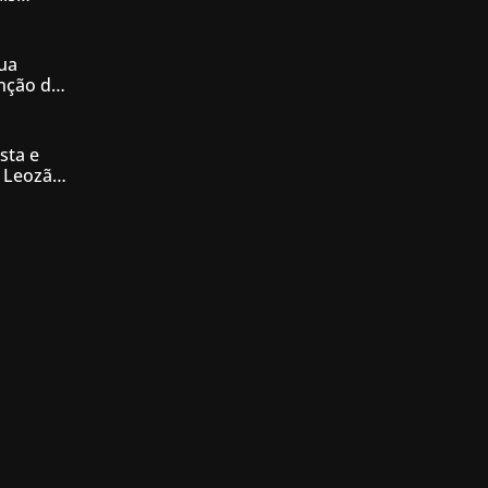
iás
ua
enção de
nésia
sta e
 Leozão
tê de