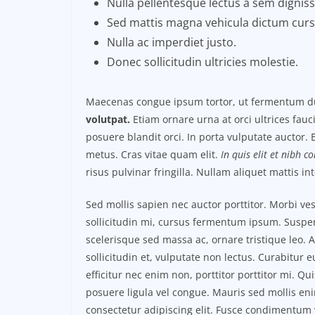
Nulla pellentesque lectus a sem dignissi
Sed mattis magna vehicula dictum curs
Nulla ac imperdiet justo.
Donec sollicitudin ultricies molestie.
Maecenas congue ipsum tortor, ut fermentum du
volutpat.
Etiam ornare urna at orci ultrices fauc
posuere blandit orci. In porta vulputate auctor. E
metus. Cras vitae quam elit.
In quis elit et nibh c
risus pulvinar fringilla. Nullam aliquet mattis i
Sed mollis sapien nec auctor porttitor. Morbi v
sollicitudin mi, cursus fermentum ipsum. Suspend
scelerisque sed massa ac, ornare tristique leo. 
sollicitudin et, vulputate non lectus. Curabitur 
efficitur nec enim non, porttitor porttitor mi. Q
posuere ligula vel congue. Mauris sed mollis en
consectetur adipiscing elit. Fusce condimentum v