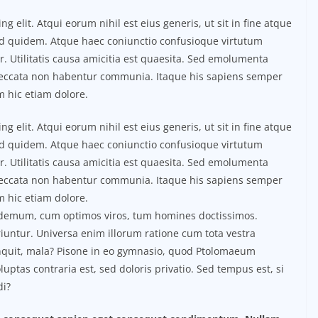
g elit. Atqui eorum nihil est eius generis, ut sit in fine atque
ud quidem. Atque haec coniunctio confusioque virtutum
. Utilitatis causa amicitia est quaesita. Sed emolumenta
peccata non habentur communia. Itaque his sapiens semper
m hic etiam dolore.
g elit. Atqui eorum nihil est eius generis, ut sit in fine atque
ud quidem. Atque haec coniunctio confusioque virtutum
. Utilitatis causa amicitia est quaesita. Sed emolumenta
peccata non habentur communia. Itaque his sapiens semper
m hic etiam dolore.
ilodemum, cum optimos viros, tum homines doctissimos.
iuntur. Universa enim illorum ratione cum tota vestra
inquit, mala? Pisone in eo gymnasio, quod Ptolomaeum
ptas contraria est, sed doloris privatio. Sed tempus est, si
di?