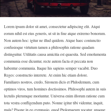
Lorem ipsum dolor sit amet, consectetur adipiscing elit. Atqui
eorum nihil est eius generis, ut sit in fine atque extrerno bonorum.
Non autem hoc: igitur ne illud quidem. Atque haec coniunctio
confusioque virtutum tamen a philosophis ratione quadam
distinguitur. Utilitatis causa amicitia est quaesita. Sed emolumenta
communia esse dicuntur, recte autem facta et peccata non
habentur communia. Itaque his sapiens semper vacabit. Duo
Reges: constructio interrete. At enim hic etiam dolore.
Familiares nostros, credo, Sironem dicis et Philodemum, cum
optimos viros, tum homines doctissimos. Philosophi autem in suis
lectulis plerumque moriuntur. Universa enim illorum ratione cum
tota vestra confligendum puto. Nonne igitur tibi videntur, inquit,
mala? Pisone in eo gymnasio, quod Ptolomaeum vocatur, unaque