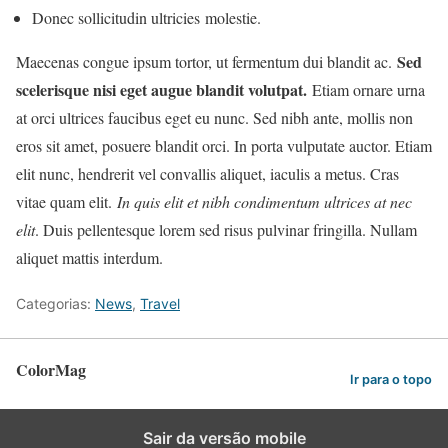
Donec sollicitudin ultricies molestie.
Sed
Maecenas congue ipsum tortor, ut fermentum dui blandit ac.
scelerisque nisi eget augue blandit volutpat.
Etiam ornare urna
at orci ultrices faucibus eget eu nunc. Sed nibh ante, mollis non
eros sit amet, posuere blandit orci. In porta vulputate auctor. Etiam
elit nunc, hendrerit vel convallis aliquet, iaculis a metus. Cras
vitae quam elit.
In quis elit et nibh condimentum ultrices at nec
elit
. Duis pellentesque lorem sed risus pulvinar fringilla. Nullam
aliquet mattis interdum.
Categorias:
News
,
Travel
ColorMag
Ir para o topo
Sair da versão mobile