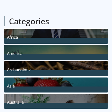
Categories
Africa
5
Posts
America
5
Posts
Archaeology
1
Posts
Asia
5
Posts
Australia
5
Posts