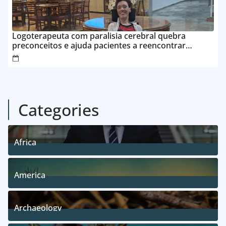
Logoterapeuta com paralisia cerebral quebra
preconceitos e ajuda pacientes a reencontrar
propósito em Goianésia
Categories
Africa
5
Posts
America
5
Posts
Archaeology