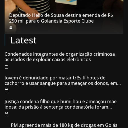
Deputado Helio de Sousa destina emenda de R$
250 mil para o Goianésia Esporte Clube
Latest
Condenados integrantes de organização criminosa
acusados de explodir caixas eletrônicos
Jovem é denunciado por matar três filhotes de
cachorro e usar sangue para ameaçar os donos, em
Aparecida de Goiânia
Justiça condena filho que humilhou e ameaçou mãe
idosa; da prisão à sentença condenatória foram
apenas 21 dias
PM apreende mais de 180 kg de drogas em Goiás