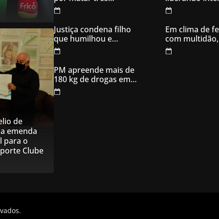
filhotes de cachorro e
votos em Goia
usar sangue para
ameaçar os donos,
Justiça condena filho
Em clima de fe
em Aparecida de
que humilhou e
com multidão,
Goiânia
ameaçou mãe idosa;
inaugura comi
da prisão à sentença
campanha
condenatória foram
PM apreende mais de
apenas 21 dias
180 kg de drogas em
Goiás
lio de
na emenda
l para o
sporte Clube
rvados.