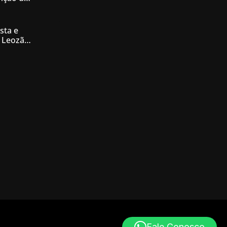
nésia
sta e
 Leozão
tê de
Fale Conosco