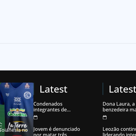
Latest
Lates
Condenados
Dona Laura, a
integrantes de
benzedeira ma
organização
famosa de Go
criminosa acusados
de explodir caixas
Jovem é denunciado
Leozão contin
 Goianésia no
eletrônicos
por matar três
liderando int