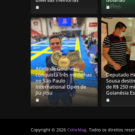
diversas melhorias
Goianão
Atleta de Goianésia
conquista três medalhas
Deputado He
no São Paulo
Sousa desti
International Open de
de R$ 250 mi
Jiu-jítsu
Goianésia E
Copyright © 2026
ColorMag
. Todos os direitos rese