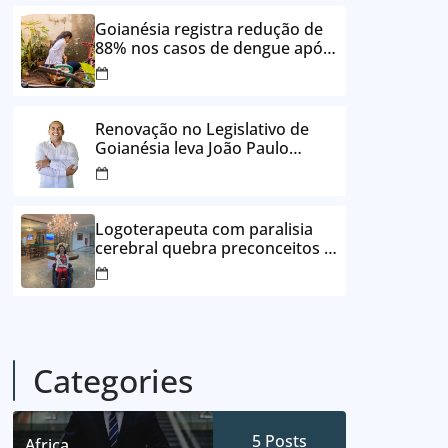
24 vezes sem juros
Goianésia registra redução de
88% nos casos de dengue após
ações de prevenção da
Prefeitura
Renovação no Legislativo de
Goianésia leva João Paulo
Batista à Câmara Municipal
Logoterapeuta com paralisia
cerebral quebra preconceitos e
ajuda pacientes a reencontrar
propósito em Goianésia
Categories
5
Posts
Africa