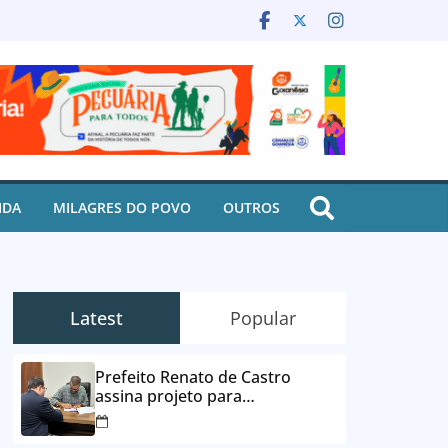
IDA
MILAGRES DO POVO
OUTROS
Latest
Popular
Prefeito Renato de Castro
assina projeto para
desbloqueio de contas e
parcelamento de dívidas em até