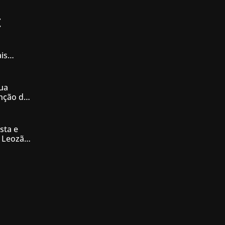
t
is
iás
ua
enção de
nésia
sta e
 Leozão
tê de