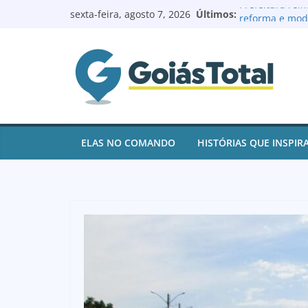
Pular
Últimos:
Prefeitura rei
sexta-feira, agosto 7, 2026
para
reforma e mod
Prefeito Renat
o
de contas e pa
conteúdo
juros
Goianésia reg
após ações de 
Renovação no L
Batista à Câma
Logoterapeuta 
ELAS NO COMANDO
HISTÓRIAS QUE INSPIR
e ajuda pacien