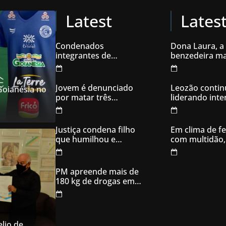
Latest
Lates
Condenados
Dona Laura, a
integrantes de
benzedeira ma
organização
famosa de Go
criminosa acusados
de explodir caixas
Jovem é denunciado
Leozão contin
 Goianésia no
eletrônicos
por matar três
liderando int
filhotes de cachorro e
votos em Goia
usar sangue para
ameaçar os donos,
Justiça condena filho
Em clima de fe
em Aparecida de
que humilhou e
com multidão,
Goiânia
ameaçou mãe idosa;
inaugura comi
da prisão à sentença
campanha
condenatória foram
PM apreende mais de
apenas 21 dias
180 kg de drogas em
Goiás
lio de