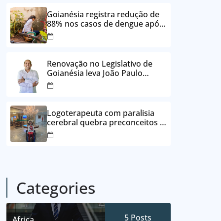
24 vezes sem juros
Goianésia registra redução de
88% nos casos de dengue após
ações de prevenção da
Prefeitura
Renovação no Legislativo de
Goianésia leva João Paulo
Batista à Câmara Municipal
Logoterapeuta com paralisia
cerebral quebra preconceitos e
ajuda pacientes a reencontrar
propósito em Goianésia
Categories
5
Posts
Africa