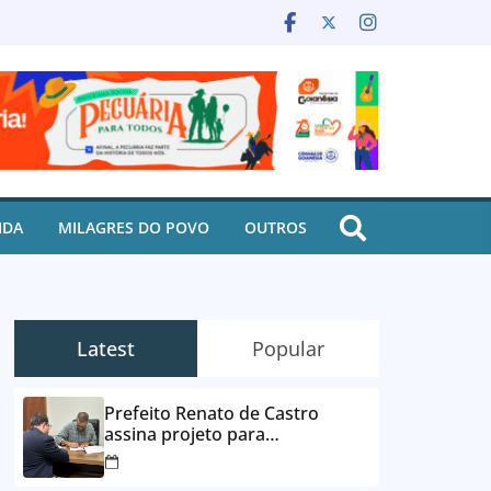
IDA
MILAGRES DO POVO
OUTROS
Latest
Popular
Prefeito Renato de Castro
assina projeto para
desbloqueio de contas e
parcelamento de dívidas em até