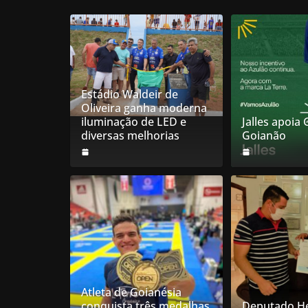
Estádio Waldeir de
Oliveira ganha moderna
iluminação de LED e
Jalles apoia
diversas melhorias
Goianão
Atleta de Goianésia
conquista três medalhas
Deputado He