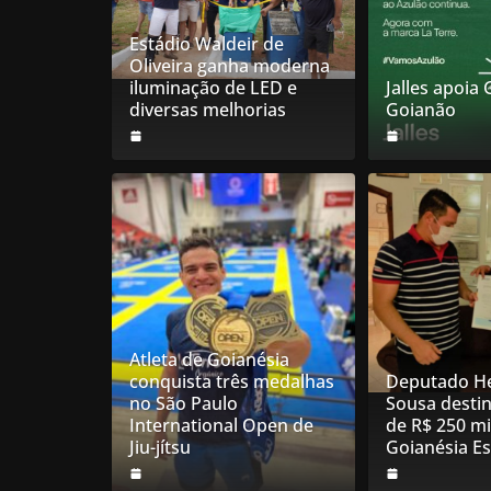
Estádio Waldeir de
Oliveira ganha moderna
iluminação de LED e
Jalles apoia
diversas melhorias
Goianão
Atleta de Goianésia
conquista três medalhas
Deputado He
no São Paulo
Sousa desti
International Open de
de R$ 250 mi
Jiu-jítsu
Goianésia E