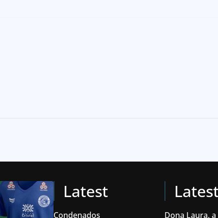
Latest
Lates
Condenados
Dona Laura, a