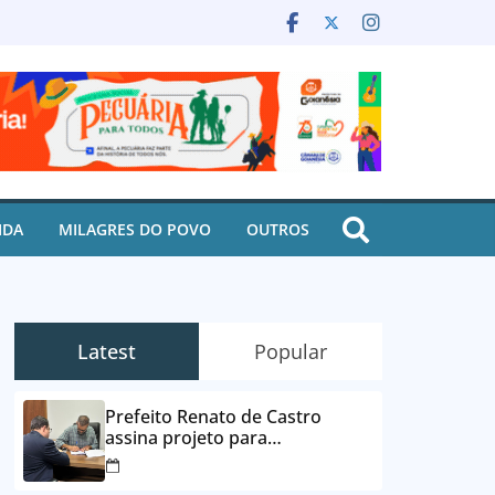
IDA
MILAGRES DO POVO
OUTROS
Latest
Popular
Prefeito Renato de Castro
assina projeto para
desbloqueio de contas e
parcelamento de dívidas em até