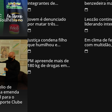
integrantes de
benzedeira ma
organização
famosa de Go
criminosa acusados
de explodir caixas
Jovem é denunciado
Leozão contin
 Goianésia no
eletrônicos
por matar três
liderando int
filhotes de cachorro e
votos em Goia
usar sangue para
ameaçar os donos,
Justiça condena filho
Em clima de fe
em Aparecida de
que humilhou e
com multidão,
Goiânia
ameaçou mãe idosa;
inaugura comi
da prisão à sentença
campanha
condenatória foram
PM apreende mais de
apenas 21 dias
180 kg de drogas em
Goiás
lio de
na emenda
l para o
sporte Clube