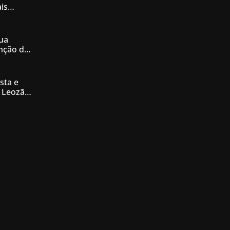
is
iás
ua
enção de
nésia
sta e
 Leozão
tê de