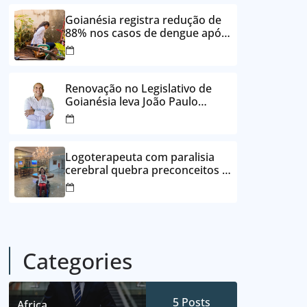
24 vezes sem juros
Goianésia registra redução de
88% nos casos de dengue após
ações de prevenção da
Prefeitura
Renovação no Legislativo de
Goianésia leva João Paulo
Batista à Câmara Municipal
Logoterapeuta com paralisia
cerebral quebra preconceitos e
ajuda pacientes a reencontrar
propósito em Goianésia
Categories
5
Posts
Africa