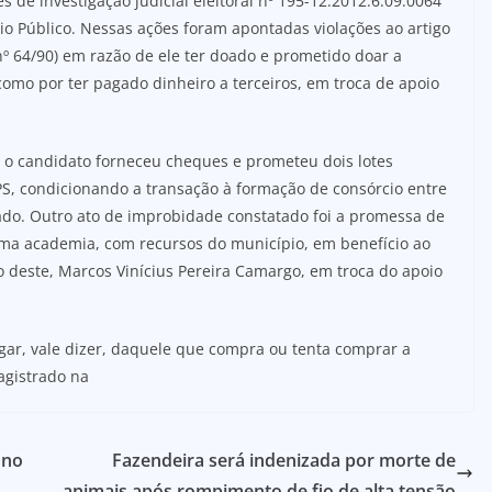
es de investigação judicial eleitoral nº 195-12.2012.6.09.0064
rio Público. Nessas ações foram apontadas violações ao artigo
nº 64/90) em razão de ele ter doado e prometido doar a
como por ter pagado dinheiro a terceiros, em troca de apoio
 o candidato forneceu cheques e prometeu dois lotes
PS, condicionando a transação à formação de consórcio entre
liado. Outro ato de improbidade constatado foi a promessa de
uma academia, com recursos do município, em benefício ao
lho deste, Marcos Vinícius Pereira Camargo, em troca do apoio
gar, vale dizer, daquele que compra ou tenta comprar a
agistrado na
ono
Fazendeira será indenizada por morte de
animais após rompimento de fio de alta tensão