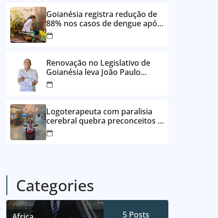
24 vezes sem juros
Goianésia registra redução de
88% nos casos de dengue após
ações de prevenção da
Prefeitura
Renovação no Legislativo de
Goianésia leva João Paulo
Batista à Câmara Municipal
Logoterapeuta com paralisia
cerebral quebra preconceitos e
ajuda pacientes a reencontrar
propósito em Goianésia
Categories
5
Posts
Africa