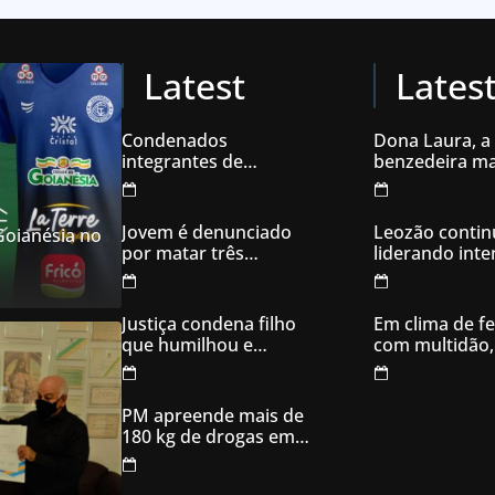
Latest
Lates
Condenados
Dona Laura, a
integrantes de
benzedeira ma
organização
famosa de Go
criminosa acusados
de explodir caixas
Jovem é denunciado
Leozão contin
 Goianésia no
eletrônicos
por matar três
liderando int
filhotes de cachorro e
votos em Goia
usar sangue para
ameaçar os donos,
Justiça condena filho
Em clima de fe
em Aparecida de
que humilhou e
com multidão,
Goiânia
ameaçou mãe idosa;
inaugura comi
da prisão à sentença
campanha
condenatória foram
PM apreende mais de
apenas 21 dias
180 kg de drogas em
Goiás