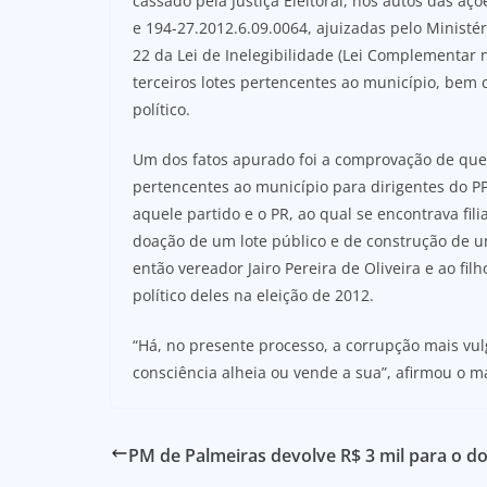
cassado pela Justiça Eleitoral, nos autos das açõ
e 194-27.2012.6.09.0064, ajuizadas pelo Ministé
22 da Lei de Inelegibilidade (Lei Complementar 
terceiros lotes pertencentes ao município, bem 
político.
Um dos fatos apurado foi a comprovação de que
pertencentes ao município para dirigentes do P
aquele partido e o PR, ao qual se encontrava fi
doação de um lote público e de construção de 
então vereador Jairo Pereira de Oliveira e ao fi
político deles na eleição de 2012.
“Há, no presente processo, a corrupção mais vul
consciência alheia ou vende a sua”, afirmou o m
PM de Palmeiras devolve R$ 3 mil para o d