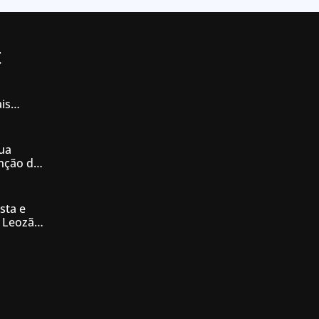
t
is
iás
ua
enção de
nésia
sta e
 Leozão
tê de