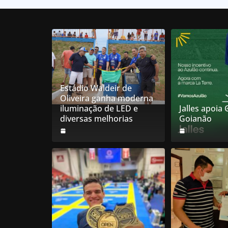
Estádio Waldeir de
Oliveira ganha moderna
iluminação de LED e
Jalles apoia
diversas melhorias
Goianão