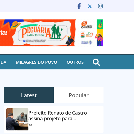
IDA
MILAGRES DO POVO
OUTROS
Latest
Popular
Prefeito Renato de Castro
assina projeto para
desbloqueio de contas e
parcelamento de dívidas em até